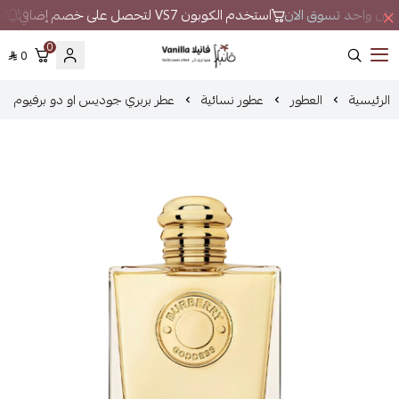
ي مكان واحد تسوق الان
استخدم الكوبون VS7 لتحصل على خصم إضافي
لا
0
0
فانيلا
الرئيسية
العطور
عطور نسائية
عطر بربري جوديس او دو برفيوم