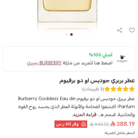
أصلي 100%
اضغط هنا للمزيد من ماركة
BURBERRY-بيربري
عطر بربري جوديس او دو برفيوم
(3 تقييمات)
عطر بربري جوديس او دو برفيوم-Burberry Goddess Eau de
Parfum؛ اكتشفوا الفخامة والأنوثة العطر الذي يجسد روح القوة
والجاذبية. صُمم ه...
قراءة المزيد
388.19
وفر
60 ر.س
448.50
السعر شامل الضريبة