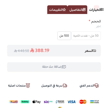
الخيارات
التفاصيل
التقييمات
الحجم
*
اختر
50 مل - نفدت الكمية
100 مل
388.19
السعر
448.50
إضافة ملاحظة
الدعم الفني
سرعة في التوصيل
منتجات اصلية