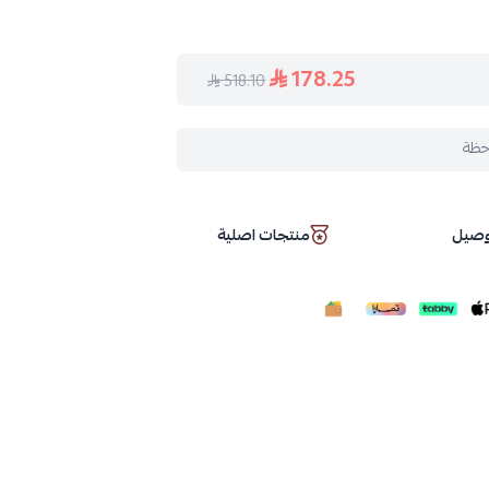
178.25
518.10
حظة
توصيل
منتجات اصلية