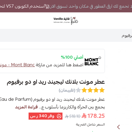
يلا تجمع لك ارقى العطور في مكان واحد تسوق الان
استخدم الكوبون VS7 لتحصل على خصم إضافي
فانيلا
رفيوم
أصلي 100%
اضغط هنا للمزيد من ماركة
Mont Blanc - مونت بلانك
عطر مونت بلانك ليجيند ريد او دو برفيوم
(تقييمان)
يجمع بين الجرأة والكاريزما بأسلوب ع...
قراءة المزيد
178.25
وفر
340 ر.س
518.10
السعر شامل الضريبة