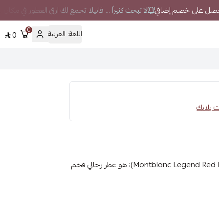
لا تبحث كثيراً ... فانيلا تجمع لك ارقى العطور في مكان 
0
اللغة:
العربية
0
عطر مونت بلانك ليجيند ريد او دو برفيوم (Montblanc Legend Red Eau de Parfum); هو عطر رجالي فخم