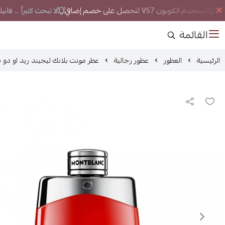
ان
استخدم الكوبون VS7 لتحصل على خصم إضافي
لا تبحث كثيراً ... فان
القائمة
الرئيسية
العطور
عطور رجالية
عطر مونت بلانك ليجيند ريد او دو ب