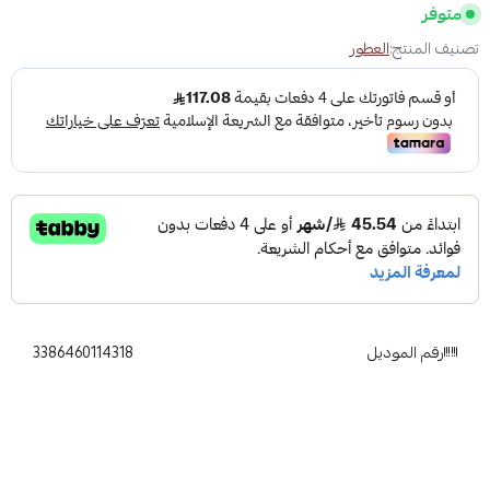
متوفر
تصنيف المنتج:
العطور
رقم الموديل
3386460114318