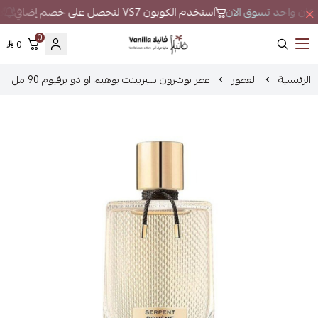
ي مكان واحد تسوق الان
استخدم الكوبون VS7 لتحصل على خصم إضافي
لا
0
0
فانيلا
الرئيسية
العطور
عطر بوشرون سيربينت بوهيم او دو برفيوم 90 مل