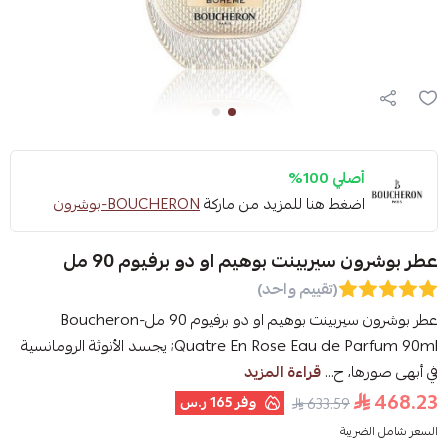
أصلي 100%
اضغط هنا للمزيد من ماركة
BOUCHERON-بوشرون
عطر بوشرون سيربينت بوهيم او دو برفيوم 90 مل
(تقييم واحد)
عطر بوشرون سيربينت بوهيم او دو برفيوم 90 مل-Boucheron
Quatre En Rose Eau de Parfum 90ml; يجسد الأنوثة الرومانسية
في أبهى صورها، ح...
قراءة المزيد
468.23
وفر
165 ر.س
633.59
السعر شامل الضريبة