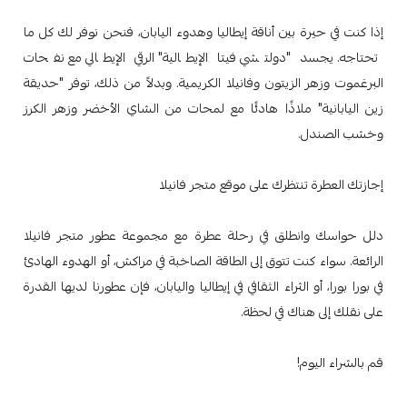
إذا كنت في حيرة بين أناقة إيطاليا وهدوء اليابان، فنحن نوفر لك كل ما
تحتاجه. يجسد "دولتشي فيتا الإيطالية" الرقي الإيطالي مع نفحات
البرغموت وزهر الزيتون وفانيلا الكريمية. وبدلاً من ذلك، توفر "حديقة
زين اليابانية" ملاذًا هادئًا مع لمحات من الشاي الأخضر وزهر الكرز
وخشب الصندل.
إجازتك العطرة تنتظرك على موقع متجر فانيلا
دلل حواسك وانطلق في رحلة عطرة مع مجموعة عطور متجر فانيلا
الرائعة. سواء كنت تتوق إلى الطاقة الصاخبة في مراكش، أو الهدوء الهادئ
في بورا بورا، أو الثراء الثقافي في إيطاليا واليابان، فإن عطورنا لديها القدرة
على نقلك إلى هناك في لحظة.
قم بالشراء اليوم!