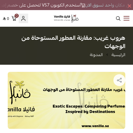
طور في مكان واحد تسوق الان
استخدم الكوبون VS7 لتحصل على خصم إضافي
0
0
فانيلا
هروب غريب: مقارنة العطور المستوحاة من
الوجهات
الرئيسية
المدونة