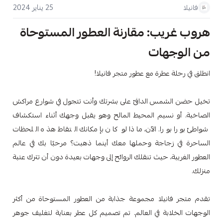
25 يناير 2024
فانيلا
هروب غريب: مقارنة العطور المستوحاة
من الوجهات
انطلق في رحلة عطرة مع عطور متجر فانيلا!
تخيل حضن الشمس الدافئ على بشرتك وأنت تتجول في شوارع مراكش
الصاخبة. أو نسيم المحيط المالح وهو يقبل وجهك أثناء استكشاف
شواطئ بورا بورا. الآن، ماذا لو كان بإمكانك التقاط هذه اللحظات
الساحرة في زجاجة وحملها معك أينما ذهبت؟ مرحبًا بك في عالم
العطور الغريبة، حيث تنقلك الروائح إلى وجهات بعيدة دون أن تترك عتبة
منزلك.
تقدم متجر فانيلا مجموعة جذابة من العطور المستوحاة من أكثر
الوجهات الخلابة في العالم. تم تصميم كل عطر بعناية لتغليف جوهر