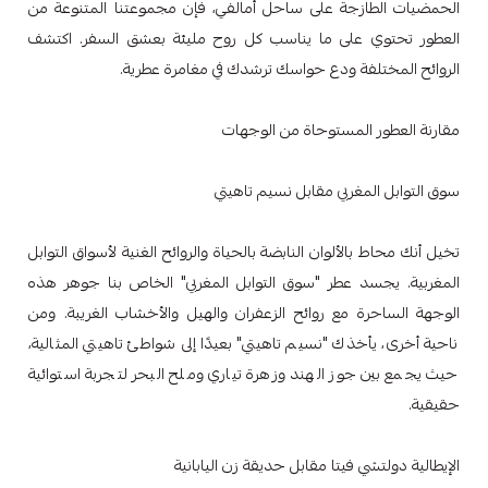
الحمضيات الطازجة على ساحل أمالفي، فإن مجموعتنا المتنوعة من
العطور تحتوي على ما يناسب كل روح مليئة بعشق السفر. اكتشف
الروائح المختلفة ودع حواسك ترشدك في مغامرة عطرية.
مقارنة العطور المستوحاة من الوجهات
سوق التوابل المغربي مقابل نسيم تاهيتي
تخيل أنك محاط بالألوان النابضة بالحياة والروائح الغنية لأسواق التوابل
المغربية. يجسد عطر "سوق التوابل المغربي" الخاص بنا جوهر هذه
الوجهة الساحرة مع روائح الزعفران والهيل والأخشاب الغريبة. ومن
ناحية أخرى، يأخذك "نسيم تاهيتي" بعيدًا إلى شواطئ تاهيتي المثالية،
حيث يجمع بين جوز الهند وزهرة تياري وملح البحر لتجربة استوائية
حقيقية.
الإيطالية دولتشي فيتا مقابل حديقة زن اليابانية