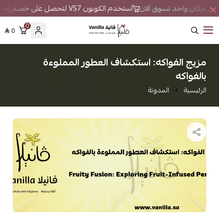
طور في مكان واحد تسوق الان
استخدم الكوبون VS7 لتحصل على خصم إضافي
0
0
فانيلا
مزيج الفواكه: استكشاف العطور المملوءة
بالفواكه
الرئيسية
المدونة