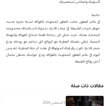
لأسلوبك وانعكاس لشخصيتك.
خاتمة
في عالم العطور، تجلب العطور المملوءة بالفواكه لمسة مثيرة تجسد
جوهر خيرات الطبيعة. في متجر فانيلا، ندعوك لاستكشاف مجموعتنا
المختارة بعناية، حيث تحكي كل زجاجة قصة اندماج الفواكه والبهجة
الشمية. ارتقي بلعبتك العطرية مع الروائح التي تتناغم مع روحك، ودع
متجر فانيلا تكون رفيقتك الموثوقة في هذه الرحلة العطرية. انغمس
اليوم في عالم العطور المملوءة بالفواكه، ودع حواسك تحتفل بجمال
أحلى روائح الطبيعة.
مقالات ذات صلة
6 أغسطس 2026