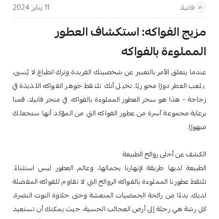
11 يناير 2024
فانيلا
مزيج الفواكه: استكشاف العطور
المملوءة بالفواكه
عندما يتعلق الأمر بالتعبير عن شخصيتك الفريدة وترك انطباع لا يُنسى،
يلعب العطر دورًا محوريًا. تخيل أنك تلتقط جوهر الفواكه اللذيذة في
زجاجة - هذا هو سحر العطور المملوءة بالفواكه. في متجر فانيلا، قمنا
برعاية مجموعة آسرة من عطور الفواكه التي من المؤكد أنها ستجعلك
مبهورًا.
الكشف عن أحلى روائح الطبيعة
الطبيعة لديها طريقة لإبهارنا بجمالها، وعالم العطور ليس استثناءً.
تلتقط عطورنا المملوءة بالفواكه الروائح التي لا تقاوم للفواكه المفضلة
لديك، بدءًا من رائحة الحمضيات المنعشة وحتى حلاوة التوت النضرة.
كل رشة هي رحلة إلى أرض العجائب الحسية، حيث يمكنك أن تستعيد