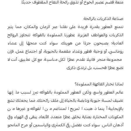
متعة قضم عصير الخوخ أو تذوق رائحة التفاح المقطوف حديثًا.
صناعة الذكريات بالرائحة
تتمتع العطور بقدرة فريدة على نقلنا عبر الزمان والمكان، مما يثير
الذكريات والعواطف العزيزة. عطورنا المملوءة بالفواكه تتجاوز الروائح
العادية؛ يصبحون جزءًا من هويتك. سواء كنت متجهًا إلى عشاء
رومانسي، أو وجبة فطور وغداء مفعمة بالحيوية، أو اجتماع عمل، فإن
مجموعة متجر فانيلا تقدم عطرًا لكل مناسبة. مع كل تطبيق، أنت لا
تضع عطرًا فحسب، بل ترتدي ذكرى.
لماذا تختار الفاكهة المملوءة؟
عالم العطور واسع، ولكن العطور المملوءة بالفواكه تبرز لسبب ما. إنها
تضيف لمسة حيوية ونابضة بالحياة إلى ملف رائحتك، مما يجعلك تشع
بالإيجابية أينما ذهبت. المزيج المتناغم من الفواكه وغيرها من
المكونات المختارة بعناية يخلق عطرًا متعدد الأبعاد يبقى في الهواء وفي
أذهان الناس. سواء كنت تفضل رقي الكمثرى والياسمين أو مرح المانجو