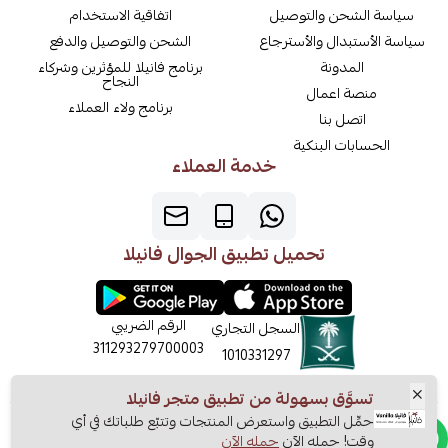
سياسة الشحن والتوصيل
اتفاقية الاستخدام
سياسة الأستبدال والأسترجاع
الشحن والتوصيل والدفع
المدونة
برنامج فانيلا للمؤثرين وشركاء
النجاح
منصة اعمال
برنامج ولاء العملاء
اتصل بنا
الحسابات البنكية
خدمة العملاء
تحميل تطبيق الجوال فانيلا
الرقم الضريبي
السجل التجاري
311293279700003
1010331297
تسوَّق بسهولة من تطبيق متجر فانيلا
حمِّل التطبيق واستعرض المنتجات وتتبّع طلباتك في أي
وقت! حمله الآن
حمله الآن
موثّق في منصة الأعمال