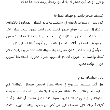
وجوز الهند، فإن متجر فانيلا لديها رائحة يتردد صداها معك.
اكتشف متجر فانيلا: وجهتك العطرية
الآن بعد أن شعرت بالرغبة في استكشاف عالم العطور المملوءة بالفواكه،
لا تنظر إلى أبعد من موقع متجر فانيلا. نحن لسنا مجرد متجر عطور آخر
عبر الإنترنت - نحن شركاؤك في البحث عن الرائحة المثالية. تضمن
مجموعتنا المختارة أنك ستحصل فقط على أجود أنواع العطور، كل منها
معبأة في زجاجات بإتقان. مع واجهة سهلة الاستخدام، وخيارات دفع
آمنة، والتسليم الفوري، أصبح التسوق لشراء عطورك المفضلة أسهل
من أي وقت مضى.
دلل حواسك اليوم
هل أنت مستعد للشروع في رحلة عطرة تحتفي بجمال الفواكه؟ قم
بزيارة متجر فانيلا لاكتشاف مجموعة رائعة من العطور المملوءة
بالفواكه والتي تلبي ذوقك الفريد. سواء كنت تدلل نفسك أو تفاجئ أحد
أفراد أسرتك، فإن هذه العطور هي أكثر من مجرد روائح - فهي امتداد