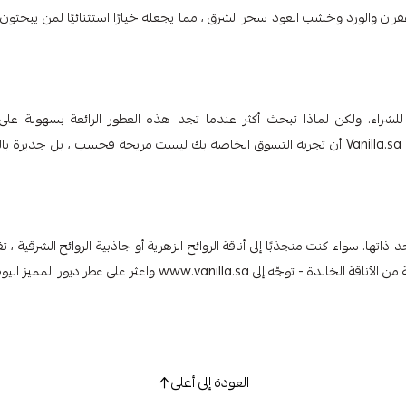
ع Oud Ispahan Eau de Parfum. يستحضر الزعفران والورد وخشب العود سحر الشرق ، مما يجعله خيارًا استثنائيًا لمن يبحث
ر من ديور ، حان الوقت للشراء. ولكن لماذا تبحث أكثر عندما تجد هذه العطور الرائعة بسهولة عل
www.vanilla.sa **؟ مع مجموعة منسقة من العطور الفاخرة ، يضمن Vanilla.sa أن تجربة التسوق الخاصة بك ليست مريحة فحسب ، بل جديرة
ها. سواء كنت منجذبًا إلى أناقة الروائح الزهرية أو جاذبية الروائح الشرقية ، ت
www.vanill واعثر على عطر ديور المميز اليوم.
العودة إلى أعلى