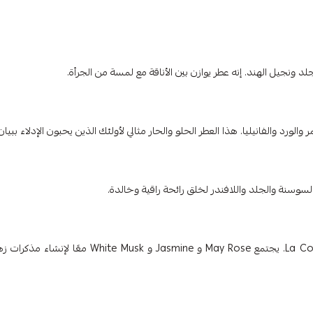
 ونجيل الهند. إنه عطر يوازن بين الأناقة مع لمسة من الجرأة.
قم بنزهة معطرة في حديقة مزهرة مع عطر La Colle Noire Eau de Parfum. يجتمع May Rose و Jasmine و White Musk معًا ل