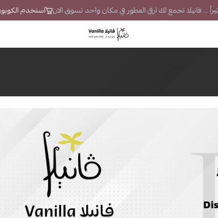
اً ... فانيلا تجمع لك ارقى العطور في مكان واحد تسوق الان
استخدم الكوبون VS7 لتحصل على خصم إضافي
فانيلا