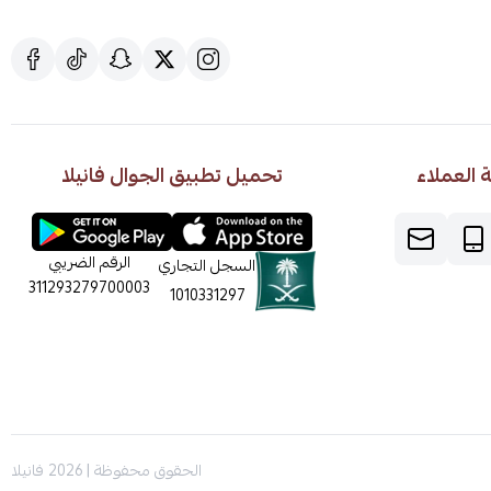
العملاء
تحميل تطبيق الجوال فانيلا
الرقم الضريبي
السجل التجاري
311293279700003
1010331297
الحقوق محفوظة | 2026
فانيلا