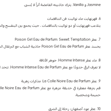
Jasmine و Vanilla. يترك جاذبيته الغامضة أثراً لا يُنسى.
6. فهرنهايت ماء تواليت: فن التناقضات
يتلاعب فهرنهايت أو دو تواليت بالتناقضات ، حيث يجمع بين البنفسج والجلد
7. عطر Poison Girl Eau de Parfum: Sweet Temptation
يجسد عطر Poison Girl Eau de Parfum جاذبية الشباب مع البرتقال المر والورد والفانيليا. هذا العطر الحلو والحار مثالي لأولئك الذين يحبون الإدلاء ببيان.
8. ماء عطر Homme Intense: جوهر الأناقة
لا تعرف الرقي حدودًا مع عطر Homme Intense Eau de Parfum. تتحد السوسنة والجلد واللافندر لخلق رائحة راقية وخالدة.
9. عطر La Colle Noire Eau de Parfum: مذكرات زهرية
حميمة وشخصية.
10. عطر عود أصفهان: رحلة إلى الشرق