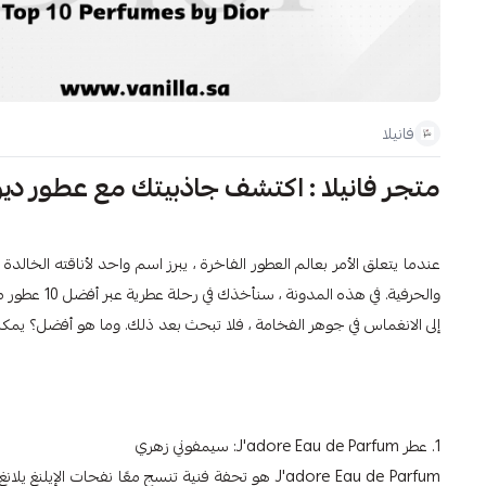
فانيلا
متجر فانيلا : اكتشف جاذبيتك مع عطور ديو
والحرفية. في
إلى الانغماس في جوهر الفخامة ، فلا تبحث بعد ذلك. وما هو أفضل؟ يمكنك العثور ع
1. عطر J'adore Eau de Parfum: سيمفوني زهري
J'adore Eau de Parfum هو تحفة فنية تنسج معًا نفحات