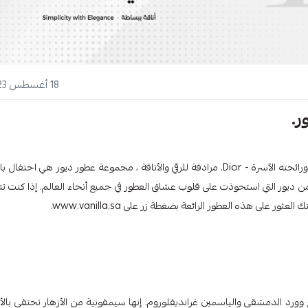
18 أغسطس 2023
ر.
عندما يتعلق الأمر بعالم العطور الفاخرة ، يبرز اسم واحد لأناقته الخالدة ورائحته الآسرة - Dior. مرادفة للرقي والأناقة ، مجموعة عطور ديور هي احت
 هذه المدونة ، سنأخذك في رحلة عطرية عبر أفضل 10 عطور من ديور التي استحوذت على قلوب عشاق العطور في جميع أنحاء العالم. إذا كنت
لى هذه العطور الرائعة بضغطة زر على www.vanilla.sa.
 الإيلنغ يلانغ وورد الدمشقي والياسمين غرانديفلوروم. إنها سيمفونية من الأزهار تحتفي بالأ