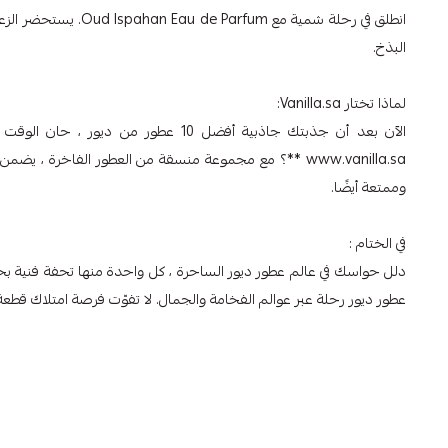
انطلق في رحلة شمية م
البذخ.
لماذا تختار Vanilla.sa:
الآن بعد أن جذبتك جاذبية أفضل 10 عطو
وممتعة أيضًا.
في الختام :
دلل حواسك في عالم عطور ديور الساحرة ، كل واحدة منها تحفة فنية بحد ذات
عطور ديور رحلة عبر عوالم الفخامة والجمال. لا تفوّت فرصة امتلاك قطعة من الأناقة الخالدة - توجّه إلى a.sa