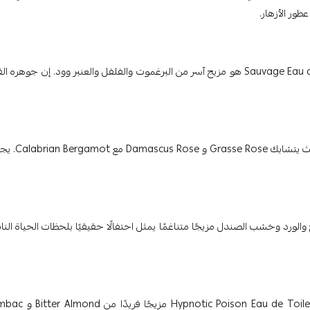
طور الأزهار.
بالنسبة للرجل العصري الذي يبحث عن رائحة منعشة ، فإن Sauvage Eau de Toilette هو مزيج آسر من البرغموت والفلفل والعنبر وود. إن جوهر
تحتل الرومانسية مركز الصدارة مع عطر Miss Dior Eau de Parfum ، حي
Joy Eau de. يخلق البرغموت المبهج والورد وخشب الصندل مزيجًا متناغمًا يمثل احتفالًا حقيقيًا بلحظات الحياة ال
بالنسبة لأولئك الذين يجرؤون على أن يكونوا مختلفين ، يقدم عطر son Eau de Toilette