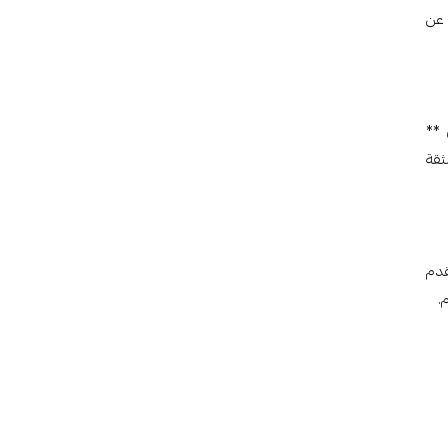
ون عن
ى **
 بالثقة
قدم