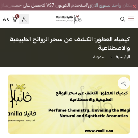
ور في مكان واحد تسوق الان
استخدم الكوبون VS7 لتحصل على خصم إضافي
0
0
فانيلا
كيمياء العطور: الكشف عن سحر الروائح الطبيعية
والاصطناعية
الرئيسية
المدونة