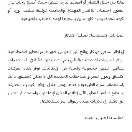
غالبًا من خلال التقطير أو الضغط البارد، تضفي جمالًا أصيلًا وخامًا على
العطور. احتضان اللافندر المهدئ، والجاذبية الرقيقة لبتلات الورد، أو
نكهة الحمضيات - كلها تدين بسحرها لهذه الأعاجيب الطبيعية.
العطريات الاصطناعية: صياغة الابتكار
في إطار السعي لابتكار روائح تثير الحواس، ظهر عالم العطور الاصطناعية.
توفر المركبات الاصطناعية، التي يتم تصنيعها بدقة في المختبرات،
لصانعي العطور مجموعة واسعة من الإمكانيات. توفر هذه المركبات
الاتساق وطول العمر والملاحظات الجديدة التي لا يمكن تحقيقها دائمًا
باستخدام المواد الطبيعية وحدها. ومن خلال روائع الكيمياء الحديثة،
يستطيع صانعو العطور الآن إطلاق العنان لإبداعهم، واستحضار العطور
التي تنقلنا إلى ذكريات بعيدة وعوالم غير مستكشفة.
الانقسام: اختيار رائحتك