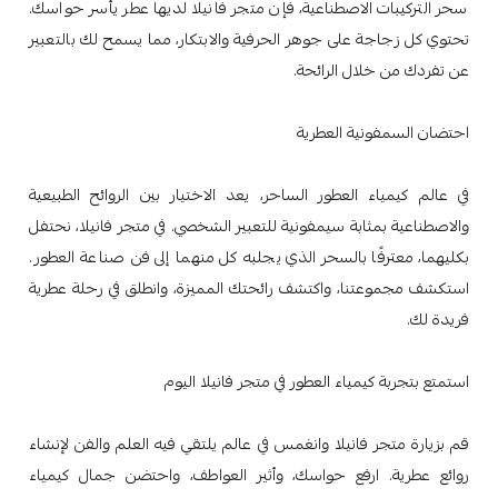
سحر التركيبات الاصطناعية، فإن متجر فانيلا لديها عطر يأسر حواسك.
تحتوي كل زجاجة على جوهر الحرفية والابتكار، مما يسمح لك بالتعبير
عن تفردك من خلال الرائحة.
احتضان السمفونية العطرية
في عالم كيمياء العطور الساحر، يعد الاختيار بين الروائح الطبيعية
والاصطناعية بمثابة سيمفونية للتعبير الشخصي. في متجر فانيلا، نحتفل
بكليهما، معترفًا بالسحر الذي يجلبه كل منهما إلى فن صناعة العطور.
استكشف مجموعتنا، واكتشف رائحتك المميزة، وانطلق في رحلة عطرية
فريدة لك.
استمتع بتجربة كيمياء العطور في متجر فانيلا اليوم
قم بزيارة متجر فانيلا وانغمس في عالم يلتقي فيه العلم والفن لإنشاء
روائع عطرية. ارفع حواسك، وأثير العواطف، واحتضن جمال كيمياء