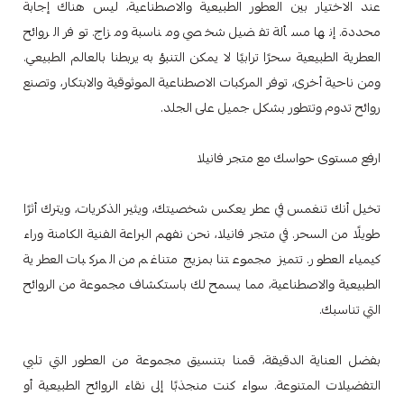
عند الاختيار بين العطور الطبيعية والاصطناعية، ليس هناك إجابة
محددة. إنها مسألة تفضيل شخصي ومناسبة ومزاج. توفر الروائح
العطرية الطبيعية سحرًا ترابيًا لا يمكن التنبؤ به يربطنا بالعالم الطبيعي.
ومن ناحية أخرى، توفر المركبات الاصطناعية الموثوقية والابتكار، وتصنع
روائح تدوم وتتطور بشكل جميل على الجلد.
ارفع مستوى حواسك مع متجر فانيلا
تخيل أنك تنغمس في عطر يعكس شخصيتك، ويثير الذكريات، ويترك أثرًا
طويلًا من السحر. في متجر فانيلا، نحن نفهم البراعة الفنية الكامنة وراء
كيمياء العطور. تتميز مجموعتنا بمزيج متناغم من المركبات العطرية
الطبيعية والاصطناعية، مما يسمح لك باستكشاف مجموعة من الروائح
التي تناسبك.
بفضل العناية الدقيقة، قمنا بتنسيق مجموعة من العطور التي تلبي
التفضيلات المتنوعة. سواء كنت منجذبًا إلى نقاء الروائح الطبيعية أو