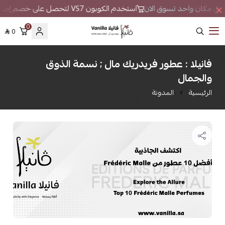
طور في مكان واحد تسوق الان
استخدم الكوبون VS7 لتحصل على خصم إضافي
0
0
فانيلا
فانيلا : عطور فريدريك مال ; نسمة الذوق
والجمال
الرئيسية
المدونة