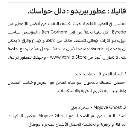
فانيلا : عطور بيريدو : دلل حواسك.
انغمس في العطور الفاخرة حيث نكشف النقاب عن أفضل 10 عطور من
Byredo ، كل منها تحفة من قبل Ben Gorham ، المؤسس صاحب
الرؤية ذو التراث الإيطالي. اكتشف عالمًا من الأناقة والإبداع والرقي لا يمكن
أن يقدمه إلا Byredo. وعندما تكون مستعدًا لجعل هذه الروائح خاصة
بك ، لا تنظر إلى أبعد من www.Vanilla Store - وجهتك للعطور الرائعة.
1. المياه الغجرية - مغامرة حرة
احتضن شغفك بالتجوال مع مياه الغجر. مع العرعر وخشب الصندل
والفانيليا ، إنه تكريم للحرية والاستكشاف.
2. Mojave Ghost - سحر باطني
كشف النقاب عن لغز الصحراء مع Mojave Ghost. تعكس المكونات
الدافئة والزهرية والخشبية الجمال الأشباح لصحراء موهافي.