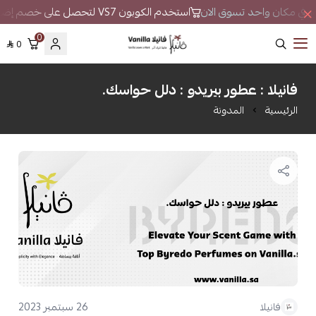
عطور في مكان واحد تسوق الان
استخدم الكوبون VS7 لتحصل على خصم إضافي
0
0
فانيلا
فانيلا : عطور بيريدو : دلل حواسك.
الرئيسية
المدونة
26 سبتمبر 2023
فانيلا