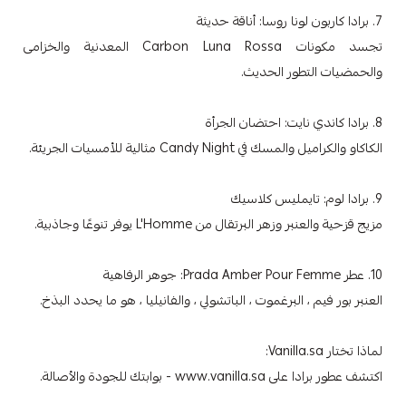
7. برادا كاربون لونا روسا: أناقة حديثة
تجسد مكونات Carbon Luna Rossa المعدنية والخزامى
والحمضيات التطور الحديث.
8. برادا كاندي نايت: احتضان الجرأة
الكاكاو والكراميل والمسك في Candy Night مثالية للأمسيات الجريئة.
9. برادا لوم: تايمليس كلاسيك
مزيج قزحية والعنبر وزهر البرتقال من L'Homme يوفر تنوعًا وجاذبية.
10. عطر Prada Amber Pour Femme: جوهر الرفاهية
العنبر بور فيم ، البرغموت ، الباتشولي ، والفانيليا ، هو ما يحدد البذخ.
لماذا تختار Vanilla.sa:
اكتشف عطور برادا على www.vanilla.sa - بوابتك للجودة والأصالة.