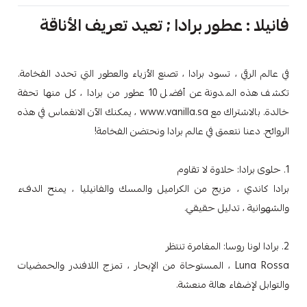
فانيلا : عطور برادا ; تعيد تعريف الأناقة
في عالم الرقي ، تسود برادا ، تصنع الأزياء والعطور التي تحدد الفخامة.
تكشف هذه المدونة عن أفضل 10 عطور من برادا ، كل منها تحفة
خالدة. بالاشتراك مع www.vanilla.sa ، يمكنك الآن الانغماس في هذه
الروائح. دعنا نتعمق في عالم برادا ونحتضن الفخامة!
1. حلوى برادا: حلاوة لا تقاوم
برادا كاندي ، مزيج من الكراميل والمسك والفانيليا ، يمنح الدفء
والشهوانية ، تدليل حقيقي.
2. برادا لونا روسا: المغامرة تنتظر
Luna Rossa ، المستوحاة من الإبحار ، تمزج اللافندر والحمضيات
والتوابل لإضفاء هالة منعشة.