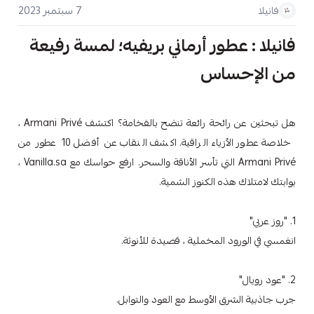
7 سبتمبر 2023
فانيلا
فانيلا : عطور أرماني بريفيه؛ لمسة رفيعة
من الإحساس
هل تبحثين عن رائحة رائعة تنضح بالفخامة؟ اكتشف Armani Privé ،
خلاصة عطور الأزياء الراقية. اكشف النقاب عن أفضل 10 عطور من
Armani Privé التي تأسر الأناقة والسحر. ارفع حواسك مع Vanilla.sa ،
بوابتك لامتلاك هذه الكنوز الشمية.
1. "روز عربي"
انغمسي في الورود المخملية ، قصيدة للأنوثة.
2. "عود رويال"
جرب جاذبية الشرق الأوسط مع العود والتوابل.