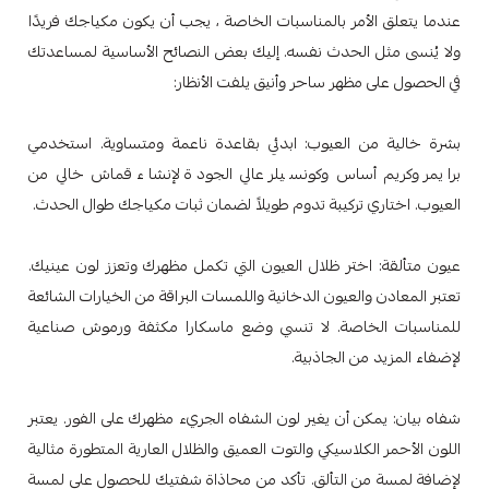
عندما يتعلق الأمر بالمناسبات الخاصة ، يجب أن يكون مكياجك فريدًا
ولا يُنسى مثل الحدث نفسه. إليك بعض النصائح الأساسية لمساعدتك
في الحصول على مظهر ساحر وأنيق يلفت الأنظار:
بشرة خالية من العيوب: ابدئي بقاعدة ناعمة ومتساوية. استخدمي
برايمر وكريم أساس وكونسيلر عالي الجودة لإنشاء قماش خالي من
العيوب. اختاري تركيبة تدوم طويلاً لضمان ثبات مكياجك طوال الحدث.
عيون متألقة: اختر ظلال العيون التي تكمل مظهرك وتعزز لون عينيك.
تعتبر المعادن والعيون الدخانية واللمسات البراقة من الخيارات الشائعة
للمناسبات الخاصة. لا تنسي وضع ماسكارا مكثفة ورموش صناعية
لإضفاء المزيد من الجاذبية.
شفاه بيان: يمكن أن يغير لون الشفاه الجريء مظهرك على الفور. يعتبر
اللون الأحمر الكلاسيكي والتوت العميق والظلال العارية المتطورة مثالية
لإضافة لمسة من التألق. تأكد من محاذاة شفتيك للحصول على لمسة