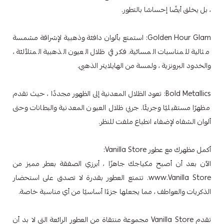
، بل يخلق أيضًا إحساسًا بالتطور.
Golden Hour Glam: استمتع بألوان دافئة وذهبية لإشراقة مشمسة
مثالية للمناسبات المسائية. فكر في ظلال العيون الذهبية المتلألئة ،
والخدود البرونزية ، ولمسة من الهايلايتر الذهبي.
Bold Metallics: تعود الظلال المعدنية إلى الظهور مجددًا ، حيث تقدم
مظهرًا مستقبليًا وجريئًا. جربي ظلال العيون المعدنية والبطانات وحتى
ألوان الشفاه لإضفاء انطباع ملفت للنظر.
أكمل مظهرك مع عطور Vanilla Store:
الآن بعد أن أصبح مكياجك جاهزًا ، أبرزي الصفقة بعطر مميز من
www.Vanilla Store. تتمتع العطور بقدرة لا تصدق على استحضار
الذكريات والعواطف ، مما يجعلها جزءًا أساسيًا من أي مناسبة خاصة.
تقدم Vanilla Store مجموعة منتقاة من العطور الرائعة التي لا بد أن