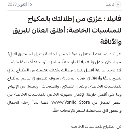
16 أكتوبر 2023
فانيلا
فانيلا : عزّزي من إطلالتك بالمكياج
للمناسبات الخاصة: أطلق العنان للبريق
والأناقة
هل أنت مستعد للانتقال بلعبة الجمال الخاصة بك إلى المستوى التالي؟
سواء كان حفل زفاف رائعًا ، أو حفلًا ساحرًا ، أو احتفالًا بعيدًا خاصًا ،
فلا توجد طريقة أفضل لتعزيز جمالك وثقتك بنفسك من المكياج الذي
ينضح بريقًا وأناقة. في هذه المدونة ، سوف نتعمق في عالم المكياج
للمناسبات الخاصة ، ونقدم النصائح ، والصيحات ، ولمسة من الإلهام.
وما هي أفضل طريقة لإكمال مظهرك الخاص للمناسبات الخاصة من
العطر المميز من www.Vanilla Store؟ دعنا نبدأ رحلة الجمال
والعطور التي ستجعلك تشعر بالإعجاب حقًا.
فن المكياج للمناسبات الخاصة: