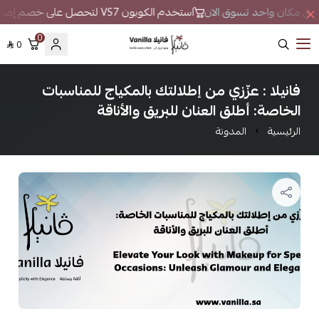
طور في مكان واحد تسوق الان
استخدم الكوبون VS7 لتحصل على خصم إضافي
0
0
فانيلا
فانيلا : عزّزي من إطلالتك بالمكياج للمناسبات
الخاصة: أطلق العنان للبريق والأناقة
الرئيسية
المدونة