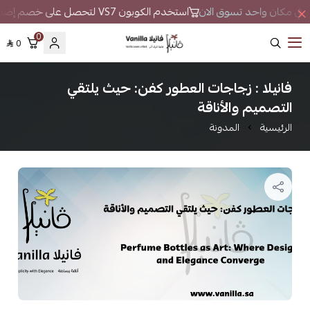
طور في مكان واحد تسوق الان
استخدم الكوبون VS7 لتحصل على خصم إضافي
0
0
فانيلا
فانيلا : زجاجات العطور كفن: حيث يلتقي
التصميم والأناقة
الرئيسية
المدونة