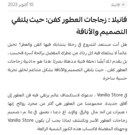
10 أكتوبر 2023
فانيلا
فانيلا : زجاجات العطور كفن: حيث يلتقي
التصميم والأناقة
هل أنت مستعد للشروع في رحلة يتشابك فيها الفن والعطر؟ تخيل
عالماً لا يبتلعك فيه كل رذاذ من عطرك المفضل برائحة آسرة فحسب ،
بل يقدم لك أيضًا تحفة فنية مذهلة بصريًا. هذا هو جاذبية زجاجات
العطور كفن ، حيث يلتقي التصميم والأناقة بشكل متناغم لخلق تجربة
حسية ساحرة.
في Vanilla Store ، ندعوك لاستكشاف عالم يرتقي فيه فن العطور إلى
آفاق جديدة. مجموعتنا من العطور هي أكثر من مجرد روائح. إنها
تعبيرات عن الجمال والرقي والإبداع. دعنا نتعمق في عالم تصميم
زجاجات العطور الآسر ونكتشف لماذا يجب أن يكون Vanilla Store
وجهتك المفضلة لاكتساب هذه الكنوز الشمية الرائعة.