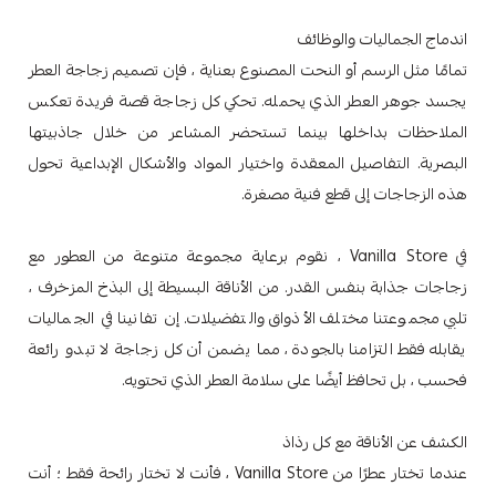
اندماج الجماليات والوظائف
تمامًا مثل الرسم أو النحت المصنوع بعناية ، فإن تصميم زجاجة العطر
يجسد جوهر العطر الذي يحمله. تحكي كل زجاجة قصة فريدة تعكس
الملاحظات بداخلها بينما تستحضر المشاعر من خلال جاذبيتها
البصرية. التفاصيل المعقدة واختيار المواد والأشكال الإبداعية تحول
هذه الزجاجات إلى قطع فنية مصغرة.
في Vanilla Store ، نقوم برعاية مجموعة متنوعة من العطور مع
زجاجات جذابة بنفس القدر. من الأناقة البسيطة إلى البذخ المزخرف ،
تلبي مجموعتنا مختلف الأذواق والتفضيلات. إن تفانينا في الجماليات
يقابله فقط التزامنا بالجودة ، مما يضمن أن كل زجاجة لا تبدو رائعة
فحسب ، بل تحافظ أيضًا على سلامة العطر الذي تحتويه.
الكشف عن الأناقة مع كل رذاذ
عندما تختار عطرًا من Vanilla Store ، فأنت لا تختار رائحة فقط ؛ أنت