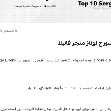
6 سبتمبر 2023
اكتشف جاذبية عطور سيرج لوتنز الرائعة وارفع مستوى رحلة عطرك مع Vanilla.sa. في هذه المدونة ، نكشف النق