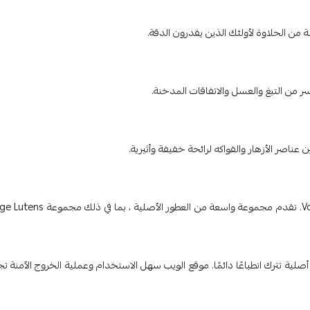
هل أنت مستعد لصنع هذه العطور الرائعة لك؟ لا تنظر أبعد من Vanilla.sa. تقدم مجموعة واسعة من العطور الأصل
Vani؟ مع الالتزام بالجودة والأصالة ، يقدم Vanilla.sa عطورًا أصلية تترك انطباعًا دائمًا. موقع الويب سهل الاستخدام وعملية الخروج الآمن