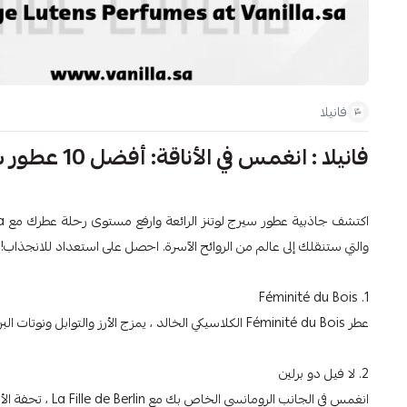
فانيلا
فانيلا : انغمس في الأناقة: أفضل 10 عطور سيرج لوتنز متجر فانيلا
والتي ستنقلك إلى عالم من الروائح الآسرة. احصل على استعداد للانجذاب!
1. Féminité du Bois
عطر Féminité du Bois الكلاسيكي الخالد ، يمزج الأرز والتوابل ونوتات البرقوق لرائحة متعددة الاستخدامات وأنيقة مثالية لأي مناسبة.
2. لا فيل دو برلين
انغمس في الجانب الرومانسي الخاص بك مع La Fille de Berlin ، تحفة الأزهار التي تتميز بأوراق الورد والفلفل البارزة ، وهي مثالية للرومانسيين المعاصرين.