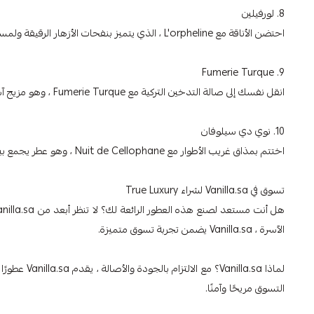
8. لورفيلين
احتضن الأناقة مع L'orpheline ، الذي يتميز بنفحات الأزهار الرقيقة ولمسة من الحلاوة لأولئك الذين يقدرون الدقة.
9. Fumerie Turque
انقل نفسك إلى صالة التدخين التركية مع Fumerie Turque ، وهو مزيج آسر من التبغ والعسل والاتفاقات المدخنة.
10. نوي دي سيلوفان
اختتم بمذاق غريب الأطوار مع Nuit de Cellophane ، وهو عطر يجمع بين عناصر الأزهار والفواكه لرائحة خفيفة وأثيرية.
تسوق في Vanilla.sa لشراء True Luxury
الآسرة ، Vanilla.sa يضمن تجربة تسوق متميزة.
لماذا lla.sa
التسوق مريحًا وآمنًا.