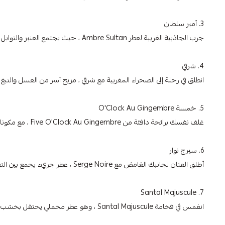
3. أمبر سلطان
جرب الجاذبية الغريبة لعطر Ambre Sultan ، حيث يجتمع العنبر والتوابل والأعشاب معًا لخلق عطر يذكرنا بالأراضي البعيدة.
4. شرقي
انطلق في رحلة إلى الصحراء المغربية مع شرقي ، مزيج آسر من العسل والتبغ
5. خمسة O'Clock Au Gingembre
غلف نفسك برائحة دافئة من Five O'Clock Au Gingembre ، مع مكوناته من الشاي والزنجبيل والكاكاو ، وهو مثالي لفترات الظهيرة الباردة.
6. سيرج نوار
أطلق العنان لجانبك الغامض مع Serge Noire ، عطر جريء يجمع بين النفحات الدخانية والتوابل ، مما يجعلك تبرز بالتأكيد.
7. Santal Majuscule
انغمس في فخامة Santal Majuscule ، وهو عطر مخملي يحتفل بخشب الصندل والكاكاو والتوابل لتجربة منحلة.