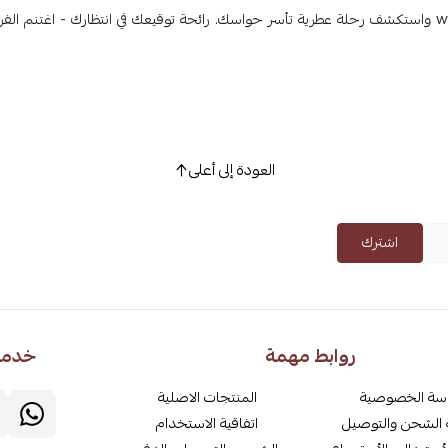
انغمس في عالم عطور Serge Lutens الفاخر. قم بزيارة www.vanilla.sa واستكشف رحلة عطرية تأسر حواسك. رائحة توقيعك في انتظارك - اغتنم 
العودة إلى أعلى
اشترك
روابط مهمة
خدمة 
سة الخصوصية
المنتجات الاصلية
الشحن والتوصيل
اتفاقية الاستخدام