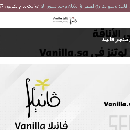
.. فانيلا تجمع لك ارقى العطور في مكان واحد تسوق الان
استخدم الكوبون VS7 لتحصل على خصم إضافي
فانيلا