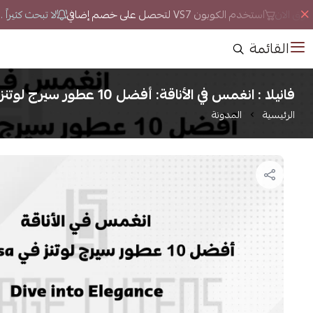
وق الان
استخدم الكوبون VS7 لتحصل على خصم إضافي
لا تبحث كثيراً .
القائمة
فانيلا : انغمس في الأناقة: أفضل 10 عطور سيرج لوتنز متجر فانيلا
الرئيسية
المدونة