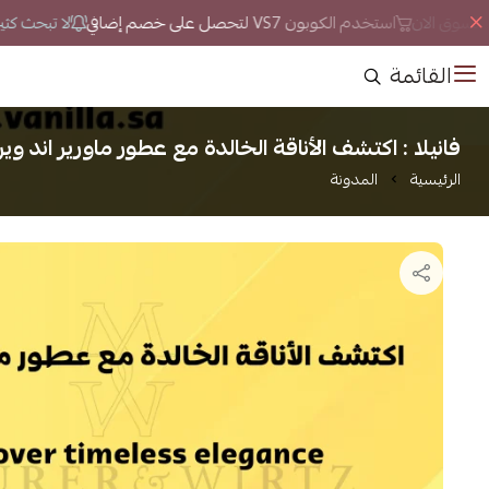
تسوق الان
استخدم الكوبون VS7 لتحصل على خصم إضافي
لا تبحث كثيراً
القائمة
فانيلا : اكتشف الأناقة الخالدة مع عطور ماورير اند وير
الرئيسية
المدونة