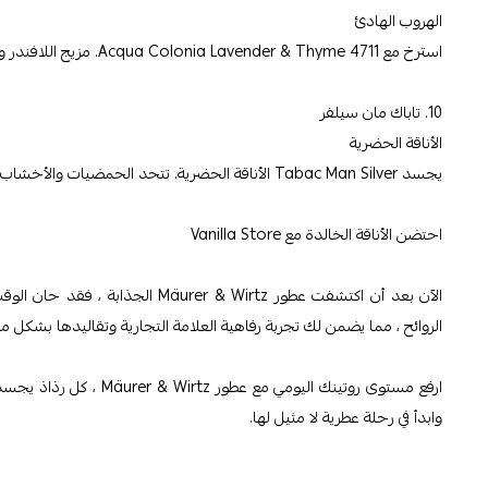
الهروب الهادئ
استرخ مع 4711 Acqua Colonia Lavender & Thyme. مزيج اللافندر والزعتر لخلق عطر مهدئ يوفر لحظات من الهدوء.
10. تاباك مان سيلفر
الأناقة الحضرية
يجسد Tabac Man Silver الأناقة الحضرية. تتحد الحمضيات والأخشاب والتوابل من أجل عطر معاصر يحافظ على رقي العلامة التجارية.
احتضن الأناقة الخالدة مع Vanilla Store
الروائح ، مما يضمن لك تجربة رفاهية العلامة التجارية وتقاليدها بشكل مب
وابدأ في رحلة عطرية لا مثيل لها.