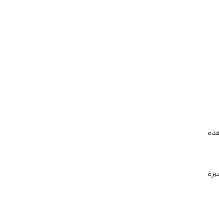
جموعة أصلية من هذه
اف رائحتك المميزة