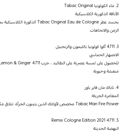
2. ماء الكولونيا Tabac Original
الأناقة الذكورية الكلاسيكية
يجسد عطر ginal Eau de Cologne
الزمن والاتجاهات.
3. 4711 أكوا كولونيا بالليمون والزنجبيل
الانصهار الحماسي
منعشة وحيوية.
4. تاباك مان فاير باور
المغامرة الجريئة
Tabac Man Fire Power مخصص لأولئك الذين يتبنون الجرأة. تتلاقى مكونات الفلفل والحمضيات والجلد لخلق عطر يجسد الثقة والقوة.
5. 4711 Remix Cologne Edition 2021
النهضة الحديثة