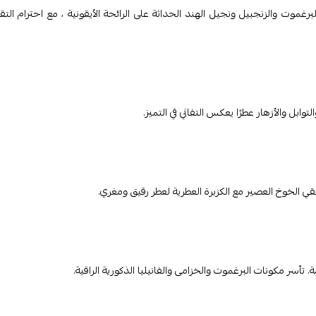
Remix Cologne Edit. تضفي مكونات البرغموت والزنجبيل ونجيل الهند الحداثة على الرائحة الأيقونية ، مع احترام الت
بل والأزهار عطرًا يعكس التفاني في التميز.