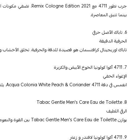
جرب تطور 4711 مع ion 2021
بينما تتبنى المعاصرة.
6. تاباك الأصل حرفي
الحرفية الدقيقة
تاباك اوريجينال كرافتسمان هو قصيدة للدقة والحرفية. تخلق الأخشاب والتوا
7. 4711 أكوا كولونيا الخوخ الأبيض والكزبرة
الإغواء الخفي
انغمس في دقة 4711 Acqua Colonia White Peach & Coriander. يلتقي الخوخ العصير مع الكزبرة العطرية لعطر رقيق ومغري.
8. Tabac Gentle Men's Care Eau de Toilette
الرقي اللطيف
يوازن Tabac Gentle Men's Care Eau de Toilette بين القوة والنعومة. تأسر مكونات البرغموت والخزامى والفانيليا الذكورية الراقية.
9. 4711 أكوا كولونيا لافندر و زعتر