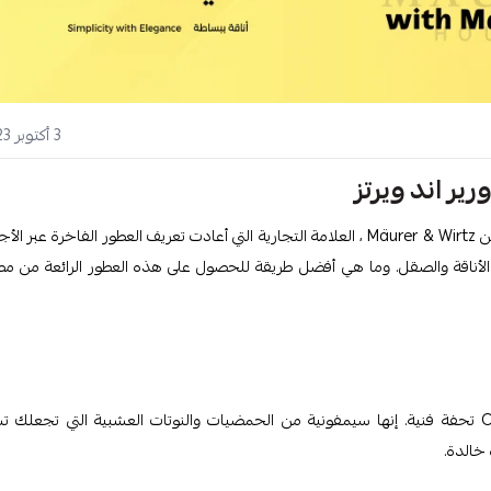
3 أكتوبر 2023
ير اند ويرتز
ادخل إلى عالم من الرقي العطور حيث نكشف النقاب عن أفضل 10 عطور من Mäurer & Wirtz ، العلامة التجارية التي أعادت تعريف العطور الفاخرة عبر 
 الروائح قصصًا من الأناقة والصقل. وما هي أفضل طريقة للحصول على هذه العطور الرائعة من 
تعود أصوله إلى قرون مضت ، يعتبر 4711 Original Eau de Cologne تحفة فنية. إنها سيمفونية من الحمضيات والنوتات العشبية التي تجعل