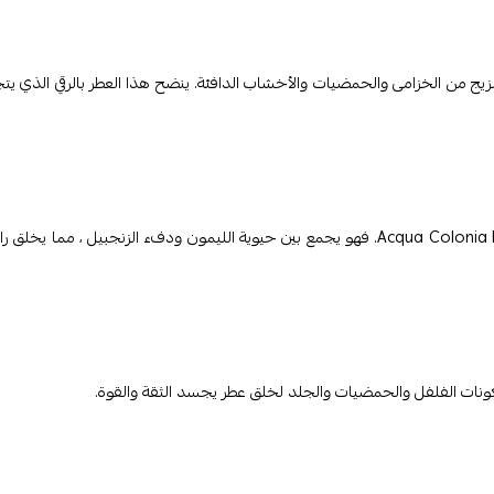
Tabac Ori الذكورة الكلاسيكية بمزيج من الخزامى والحمضيات والأخشاب الدافئة. ينضح هذا العطر بالرقي الذي ي
للحصول على لمسة عصرية على التقاليد ، جرب 4711 Acqua Colonia Lemon & Ginger. فهو يجمع بين حيوية الليمون ودفء الزنجبيل ، مما يخ