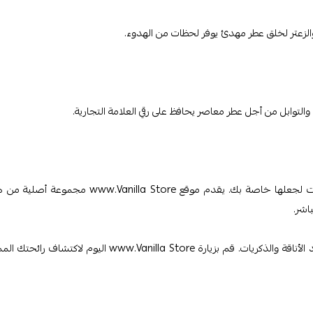
الآن بعد أن اكتشفت عطور Mäurer & Wirtz الجذابة ، فقد حان الوقت لجعلها خاصة بك. يقدم موقع www.Vanilla Store م
اشر.
ارفع مستوى روتينك اليومي مع عطور Mäurer & Wirtz ، كل رذاذ يجسد الأناقة والذكريات. قم بزيارة www.Vanilla Store اليوم لاكتش