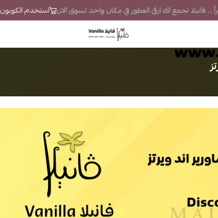
 ... فانيلا تجمع لك ارقى العطور في مكان واحد تسوق الان
استخدم الكوبون VS7 لتحصل على خصم إضافي
فانيلا
تز