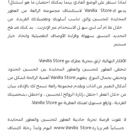
لماذا تستقر على الوضع العادي بينما يمكنك احتضان ما هو استثنائي؟
يدعوك Vanilla Store لاستكشاف مجموعته الرائعة من العطور
المحايدة للجنسين والتي تناسب أسلوبك وتفضيلاتك الفريدة. من
خلال نظام أساسي سهل الاستخدام عبر الإنترنت ، يمكنك تصفح
التحديد المنسق بسهولة وقراءة الأوصاف التفصيلية واتخاذ خيار
مستنير.
الأفكار النهائية: ارتقِ بتجربة عطرك مع Vanilla Store:
تتخطى العطور للجنسين والعطور المحايدة بين الجنسين الحدود
وتحتفي بجمال التنوع. يتفهم Vanilla Store أهمية الرائحة كشكل من
أشكال التعبير عن الذات ويقدم مجموعة رائعة تسمح لك بالإدلاء ببيان
من خلال العطر. احتفل بإثارة الروائح للجنسين ، واحتفل بشخصيتك
الفردية ، وارفع مستوى لعبتك العطرية مع Vanilla Store.
لا تفوت فرصة تجربة جاذبية العطور للجنسين والعطور المحايدة
جنسانياً. قم بزيارة www.Vanilla Store اليوم وابدأ رحلة اكتشاف