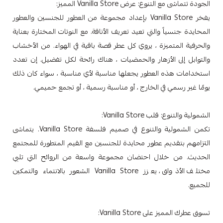
الجودة تتماشى مع التنوع: عرض Vanilla Store المميز:
يفخر Vanilla Store بإعداد مجموعة من العطور للجنسين والعطور
المحايدة جنسياً والتي تعيد تعريف الأناقة. مع النوتات المختارة بعناية
والحرفية المتميزة ، يروي كل عطر قصة باقية في الهواء. من الأخشاب
والتوابل إلى الأزهار والحمضيات ، هناك رائحة لكل تفضيل. إن تعدد
استخدامات هذه العطور يجعلها مناسبة لأي مناسبة ، سواء كان ذلك
يومًا غير رسمي في الخارج ، أو مناسبة رسمية ، أو تجمع حميمي.
الشمولية والتنوع: قلب Vanilla Store:
تكمن الشمولية والتنوع في صميم فلسفة Vanilla Store. يتماشى
التزامهم بتقديم عطور محايدة للجنسين مع القيم المتطورة للمجتمع
الحديث. من خلال احتضان مجموعة واسعة من الروائح التي تلبي
مختلف الأذواق ، يعزز Vanilla Store الشعور بالانتماء والتمكين
للجميع.
تسوق عطرك المميز على Vanilla Store: