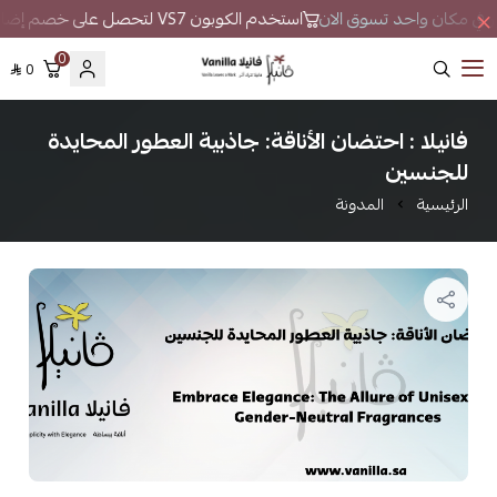
طور في مكان واحد تسوق الان
استخدم الكوبون VS7 لتحصل على خصم إضافي
0
0
فانيلا
فانيلا : احتضان الأناقة: جاذبية العطور المحايدة
للجنسين
الرئيسية
المدونة