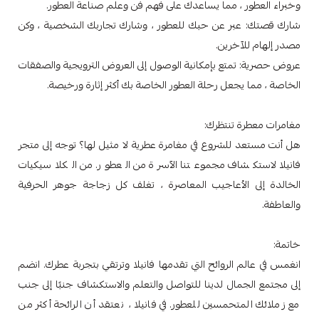
وخبراء العطور ، مما يساعدك على فهم فن وعلم صناعة العطور.
شارك قصتك: عبر عن حبك للعطور ، وشارك تجاربك الشخصية ، وكن
مصدر إلهام للآخرين.
عروض حصرية: تمتع بإمكانية الوصول إلى العروض الترويجية والصفقات
الخاصة ، مما يجعل رحلة العطور الخاصة بك أكثر إثارة ورخيصة.
مغامرات معطرة تنتظرك:
هل أنت مستعد للشروع في مغامرة عطرية لا مثيل لها؟ توجه إلى متجر
فانيلا لاستكشاف مجموعتنا الآسرة من العطور. من الكلاسيكيات
الخالدة إلى الأعاجيب المعاصرة ، تغلف كل زجاجة جوهر الحرفية
والعاطفة.
خاتمة:
انغمس في عالم الروائح التي تقدمها فانيلا وترتقي بتجربة عطرك. انضم
إلى مجتمع الجمال لدينا للتواصل والتعلم والاستكشاف جنبًا إلى جنب
مع زملائك المتحمسين للعطور. في فانيلا ، نعتقد أن الرائحة أكثر من