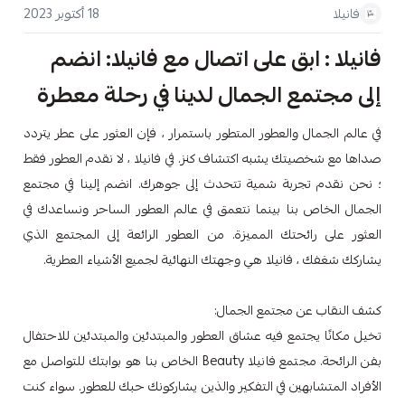
18 أكتوبر 2023
فانيلا
فانيلا : ابق على اتصال مع فانيلا: انضم
إلى مجتمع الجمال لدينا في رحلة معطرة
في عالم الجمال والعطور المتطور باستمرار ، فإن العثور على عطر يتردد
صداها مع شخصيتك يشبه اكتشاف كنز. في فانيلا ، لا نقدم العطور فقط
؛ نحن نقدم تجربة شمية تتحدث إلى جوهرك. انضم إلينا في مجتمع
الجمال الخاص بنا بينما نتعمق في عالم العطور الساحر ونساعدك في
العثور على رائحتك المميزة. من العطور الرائعة إلى المجتمع الذي
يشاركك شغفك ، فانيلا هي وجهتك النهائية لجميع الأشياء العطرية.
كشف النقاب عن مجتمع الجمال:
تخيل مكانًا يجتمع فيه عشاق العطور والمبتدئين والمبتدئين للاحتفال
بفن الرائحة. مجتمع فانيلا Beauty الخاص بنا هو بوابتك للتواصل مع
الأفراد المتشابهين في التفكير والذين يشاركونك حبك للعطور. سواء كنت