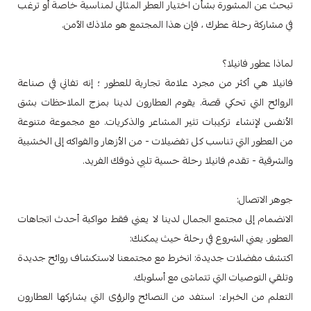
تبحث عن المشورة بشأن اختيار العطر المثالي لمناسبة خاصة أو ترغب
في مشاركة رحلة عطرك ، فإن هذا المجتمع هو ملاذك الآمن.
لماذا عطور فانيلا؟
فانيلا هي أكثر من مجرد علامة تجارية للعطور ؛ إنه تفاني في صناعة
الروائح التي تحكي قصة. يقوم العطارون لدينا بمزج الملاحظات بشق
الأنفس لإنشاء تركيبات تثير المشاعر والذكريات. مع مجموعة متنوعة
من العطور التي تناسب كل تفضيلات - من الأزهار والفواكه إلى الخشبية
والشرقية - تقدم فانيلا رحلة حسية تلبي ذوقك الفريد.
جوهر الاتصال:
الانضمام إلى مجتمع الجمال لدينا لا يعني فقط مواكبة أحدث اتجاهات
العطور. يعني الشروع في رحلة حيث يمكنك:
اكتشف مفضلات جديدة: انخرط مع مجتمعنا لاستكشاف روائح جديدة
وتلقي التوصيات التي تتماشى مع أسلوبك.
التعلم من الخبراء: استفد من النصائح والرؤى التي يشاركها العطارون