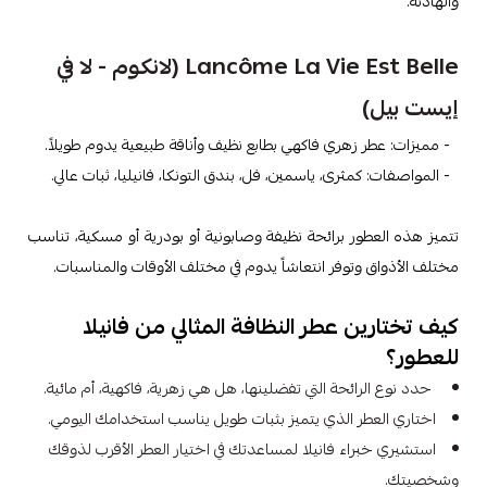
والهادئة.
Lancôme La Vie Est Belle (لانكوم - لا في
إيست بيل)
- مميزات: عطر زهري فاكهي بطابع نظيف وأناقة طبيعية يدوم طويلاً.
- المواصفات: كمثرى، ياسمين، فل، بندق التونكا، فانيليا، ثبات عالي.
تتميز هذه العطور برائحة نظيفة وصابونية أو بودرية أو مسكية، تناسب
مختلف الأذواق وتوفر انتعاشاً يدوم في مختلف الأوقات والمناسبات.
كيف تختارين عطر النظافة المثالي من فانيلا
للعطور؟
حدد نوع الرائحة التي تفضلينها، هل هي زهرية، فاكهية، أم مائية.
اختاري العطر الذي يتميز بثبات طويل يناسب استخدامك اليومي.
استشيري خبراء فانيلا لمساعدتك في اختيار العطر الأقرب لذوقك
وشخصيتك.