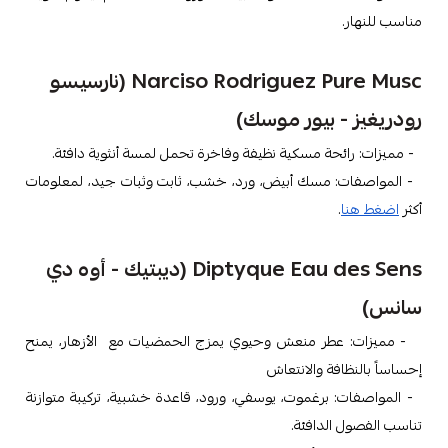
مناسب للنهار.
Narciso Rodriguez Pure Musc (نارسيسو
رودريغيز - بيور موسك)
- مميزات: رائحة مسكية نظيفة وفاخرة تحمل لمسة أنثوية دافئة.
- المواصفات: مسك أبيض، ورد، خشب، ثابت وثبات جيد، لمعلومات
أكثر
اضغط هنا
.
Diptyque Eau des Sens (ديبتيك - أوه دي
سانس)
- مميزات: عطر منعش وحيوي يمزج الحمضيات مع الأزهار، يمنح
إحساساً بالنظافة والانتعاش
- المواصفات: برغموت، يوسفي، ورود، قاعدة خشبية، تركيبة متوازنة
تناسب الفصول الدافئة.