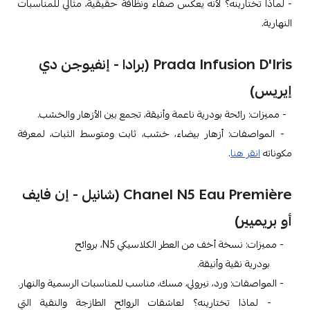
- لماذا تختارينه؟ لأنه يعكس صفاء ونظافة حقيقية، مثالي للمناسبات
النهارية.
Prada Infusion D'Iris (برادا - إنفيوجن دي
إيريس)
- مميزات: رائحة بودرية ناعمة وأنيقة، تجمع بين الأزهار والخشب.
- المواصفات: أزهار بيضاء، خشب، ثابت ومتوسط الثبات، لمعرفة
مكوناته
انقر هنا
.
Chanel N5 Eau Première (شانيل - إن فايف
أو بريميير)
- مميزات: نسخة أخف من العطر الكلاسيكي N5، بروائح
بودرية نقية وأنيقة.
- المواصفات: ورد، نيرولي، مسك، مناسب للمناسبات الرسمية والنهار.
- لماذا تختارينه؟ لعاشقات الروائح الطازجة والنقية التي