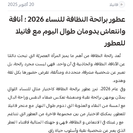
20 أكتوبر 2025
فانيلا
عطور برائحة النظافة للنساء 2026 ؛ أناقة
وانتعاش يدومان طوال اليوم مع فانيلا
للعطور
تُعد رائحة النظافة من أهم ما يميز المرأة العصريّة التي تبحث دائمًا
عن الأناقة، النظافة، والجاذبية في آن واحد. فهي ليست مجرد رائحة، بل
تعبير عن شخصية مشرقة، متجددة، ومتألقة، تفرض حضورها بكل ثقة
وهدوء.
وفي عام 2026، تبرز عطور برائحة النظافة كاختيار مثالي للنساء اللواتي
يملأن يومهن برائحة نقية ومنعشة تعكس صفاء النفس وراحة البال،
مع لمسة من النقاء والعذوبة التي تدوم طوال النهار. مع متجر فانيلا
للعطور، يمكنكِ الاختيار من بين مجموعة فاخرة من العطور التي تتناغم
مع رغبتك في الانتعاش والنظافة، فهي وجهتك المثالية لاقتناء العطر
الذي يعبر عن شخصية نقية وأسلوب حياة راقٍ.