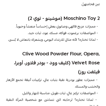
تبرز فخامتهنّ.
Moschino Toy 2 (موشينو - توي 2)
- مميزات: مزيج فاكهي وصابوني يعطي إحساساً منعشاً وحيوياً.
- المواصفات: برغموت، فواكه، مسك، عود، ثبات جيد.
- لماذا تختاره؟ لأنه مثالي للارتداء اليومي، ويشعرك بانتعاش لا يُنسى.
Clive Wood Powder Flour, Opera,
Velvet Rose (كليف وود - بودر فلاور، أوبرا،
فيلفت روز)
- مميزات: عطور بودرية نقية بثبات عالي، تركيبات أنيقة تجمع الأزهار
والخشب والمسك.
- المواصفات: تركيز عالٍ، ثبات طويل، مناسبة للنهار والليل.
- لماذا تختاره؟ لرحابته التي تتماشى مع شخصية المرأة النقية