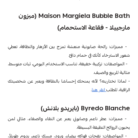
Maison Margiela Bubble Bath (ميزون
مارجييلا - فقاعة الاستحمام)
- مميزات: رائحة صابونية منعشة تمزج بين الأزهار والنظافة، تعطي
شعور الاسترخاء كأنك في حمام دافئ.
- المواصفات: تركيبة خفيفة، تناسب الاستخدام اليومي، ثبات متوسط،
مثالية للربيع والصيف.
- لماذا تختارينه؟ لأنه يمنحك إحساسًا بالنظافة ويعبر عن شخصيتك
الراقية، للطلب
انقر هنا
.
Byredo Blanche (بايريدو بلانش)
- مميزات: عطر ناعم وصابوني يعبر عن النقاء والصفاء، مثالي لمن
يحبون الروائح النظيفة البسيطة.
- المواصفات: نفحات فواكه بيضاء، ورود، مسك ناعم، يدوم طويلاً،