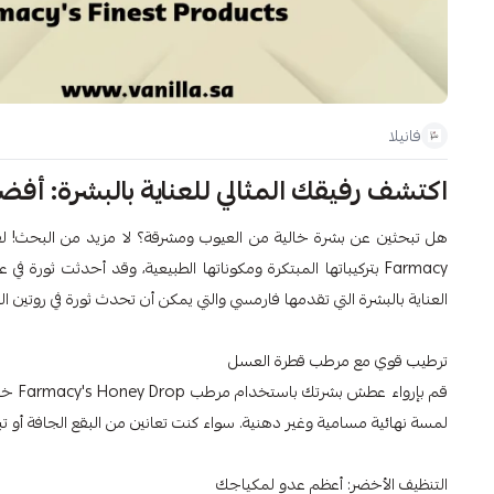
فانيلا
اكتشف رفيقك المثالي للعناية بالبشرة: أفضل من
هل تبحثين عن بشرة خالية من العيوب ومشرقة؟ لا مزيد من البحث! لق
Farmacy بتركيباتها المبتكرة ومكوناتها الطبيعية، وقد أحدثت ثو
العناية بالبشرة التي تقدمها فارمسي والتي يمكن أن تحدث ثورة في روتين ا
ترطيب قوي مع مرطب قطرة العسل
قم بإ
لمسة نهائية مسامية وغير دهنية. سواء كنت تعانين من البقع الجافة أو تبحثين عن تعزيز متألق، فإن ت
التنظيف الأخضر: أعظم عدو لمكياجك