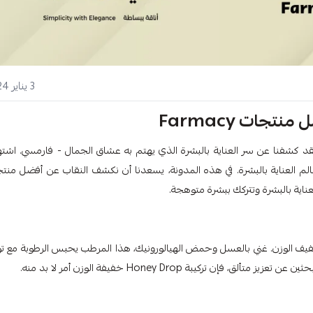
3 يناير 2024
تجات Farmacy
د كشفنا عن سر العناية بالبشرة الذي يهتم به عشاق الجمال - فارمسي. اشت
رة في عالم العناية بالبشرة. في هذه المدونة، يسعدنا أن نكشف النقاب عن أفضل منت
لعناية بالبشرة وتتركك ببشرة متوهجة.
رواء عطش بشرتك باستخدام مرطب Farmacy's Honey Drop خفيف الوزن. غني بالعسل وحمض الهيالورونيك، هذا المرطب يحبس الرطوبة مع 
ركيبة Honey Drop خفيفة الوزن أمر لا بد منه.