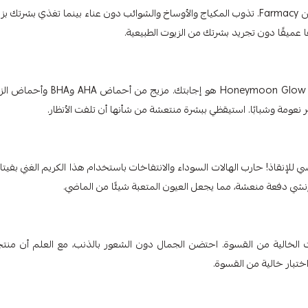
وداعًا للمكياج العنيد مع بلسم التنظيف المزيل للمكياج Green Clean من Farmacy. تذوب المكياج والأوساخ والشوائب دون عناء بينما تغذي بشرت
 عميقًا دون تجريد بشرتك من الزيوت الطبيعية.
هل ترغبين بتوهج مضاء من الداخل؟ مصل Honeymoon Glow AHA Resurfacing Night هو إجابتك. مزيج من أ
 نعومة وشبابًا. استيقظي ببشرة منتعشة من شأنها أن تلفت الأنظار.
 للإنقاذ! حارب الهالات السوداء والانتفاخات باستخدام هذا الكريم الغني بفيتا
نشي دفعة منعشة، مما يجعل العيون المتعبة شيئًا من الماضي.
ا بالاستدامة والممارسات الخالية من القسوة. احتضن الجمال دون الشعور بالذنب، مع العلم أن من