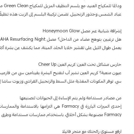
عباد الشمس وجذور الزنجبيل. تضمن تركيبة البلسم إلى الزيت هذه تنظيفًا
إشراقة شبابية عبر مصل Honeymoon Glow
يعمل طوال الليل على تقشير خلايا الجلد الميتة، مما يكشف عن بشرة أكثر
حارس مشاكل تحت العين: كريم العين Cheer Up
عيون متعبة؟ كريم العين تشير أب لتفتيح البشرة بفيتامين سي من فارميسي
سي. توفر المكونات المغذية مثل السنط والزنجبيل الفراشي وزيوت ساشا إ
من مصادر مستدامة ولم يتم الإساءة إلى الحيوانات لتصنيعها
إحدى الميزات البارزة في Farmacy هي التزامه
Farmacy مصنوعة بشكل أخلاقي، باستخدام ممارسات مستدامة وطرق اختبار خالية من القسوة.
ارفع مستوى رائحتك مع متجر فانيلا