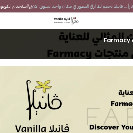
اً ... فانيلا تجمع لك ارقى العطور في مكان واحد تسوق الان
استخدم الكوبون VS7 لتحصل على خصم إضافي
فانيلا
F