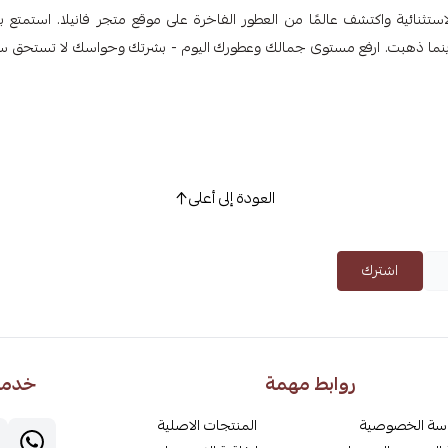
تحويل روتين العناية بالبشرة الخاص بك مع منتجات Farmacy الاستثنائية واكتشف عالمًا من العطور الفاخرة على موقع متجر فانيلا. استمت
علامة أينما ذهبت. ارفع مستوى جمالك وعطورك اليوم - بشرتك وحواسك لا تستحق 
العودة إلى أعلى
اشترك
روابط مهمة
خدمة 
سة الخصوصية
المنتجات الاصلية