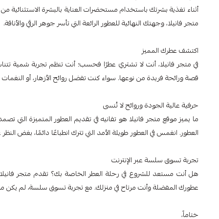
أثناء تغذية بشرتك باستخدام مستحضرات العناية بالبشرة الاستثنائية من
متجر فانيلا، وجهتك النهائية للعطور الرائعة التي تأسر جوهر الرقي والأناقة.
اكتشف عطرك المميز
في متجر فانيلا، أنت لا تشتري عطرًا فحسب؛ أنت تنظم تجربة شمية 
قصة ورائحة فريدة من نوعها. سواء كنت تفضل روائح الأزهار، أو النغمات الخ
حرفية عالية الجودة وروائح لا تُنسى
ما يميز موقع متجر فانيلا هو تفانيه في تقديم العطور المتميزة التي 
العطور. انغمس في العطور طويلة الأمد التي تترك انطباعًا دائمًا، بغض النظر 
تجربة تسوق سلسة عبر الإنترنت
هل أنت مستعد للشروع في رحلة العطر الخاصة بك؟ تقدم متجر فانيلا م
عطورك المفضلة وأنت مرتاح في منزلك. مع تجربة تسوق سلسة، لم يكن من ا
ختاماً،