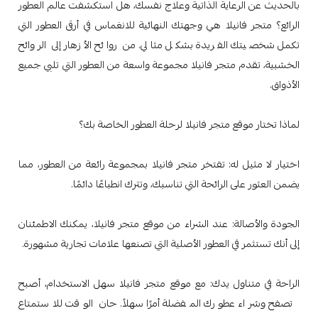
بالحديث عن الرعاية الذاتية وعلاج نفسك، هل استكشفت عالم العطور
الرائع؟ متجر فانيلا هي وجهتك النهائية للانغماس في أرقى العطور التي
تكمل شخصيتك الفريدة بشكل مثالي. من روائح الأزهار إلى الروائح
الخشبية، تقدم متجر فانيلا مجموعة واسعة من العطور التي تلبي جميع
الأذواق.
لماذا تختار موقع متجر فانيلا لرحلة العطور الخاصة بك؟
اختيار لا مثيل له: تفتخر متجر فانيلا بمجموعة رائعة من العطور، مما
يضمن العثور على الرائحة التي تناسبك، وتترك انطباعًا دائمًا.
الجودة والأصالة: عند الشراء من موقع متجر فانيلا، يمكنك الاطمئنان
إلى أنك تستثمر في العطور الأصلية التي تصنعها علامات تجارية مشهورة.
الراحة في متناول يدك: مع موقع متجر فانيلا سهل الاستخدام، أصبح
تصفح وشراء عطورك المفضلة أمرًا سهلاً. حان الوقت للاستمتاع