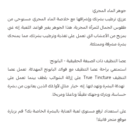
جوهر الماء المجري:
عززي ترطيب بشرتك وإشراقها مع خلاصة الماء المجري. مستوحى من
طقوس الجمال للمرأة المجرية، هذا الجوهر يغير قواعد اللعبة. إنه غني
بمزيج من الأعشاب التي تعمل على تغذية وترطيب بشرتك، مما يمنحك
بشرة مشرقة وممتلئة.
عصا التنظيف ذات الصبغة الحقيقية - البابونج:
استمتعي براحة عصا التنظيف مع فوائد البابونج المهدئة. تعمل عصا
التنظيف True Tincture على إزالة الشوائب بلطف بينما تعمل على
تهدئة البشرة وتهدئتها. إنه خيار مثالي لأولئك الذين يعانون من بشرة
حساسة، ويترك وجهك نظيفًا وناعمًا ومريحًا.
على استعداد لرفع مستوى لعبة العناية بالبشرة الخاصة بك؟ قم بزيارة
موقع متجر فانيلا!