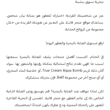
بتجربة تسوق سلسة.
عبر عن شخصيتك الفردية: اختيارك للعطور هو بمثابة بيان شخصي.
يساعدك موقع متجر فانيلا على التعبير عن هويتك الفريدة من خلال
مجموعة من الروائح الجذابة.
ارفع مستوى العناية بالبشرة والعطور اليوم!
في الختام، اكتسبت أفضل منتجات بيليف للعناية بالبشرة سمعتها
لسبب ما: فهي تقدم نتائج استثنائية يمكنك رؤيتها والشعور بها. سواء
أكان ذلك كريم True Cream Aqua Bomb، أو خلاصة الماء المجري،
أو أي منتج آخر من مجموعة Belif، فإن بشرتك ستشكرك.
لكن لماذا نتوقف عند العناية بالبشرة؟ قم بتوسيع روتين العناية الذاتية
الخاص بك إلى عالم العطور مع متجر فانيلا. انغمس في التجربة الفاخرة
للعثور على رائحتك المميزة، ودع عطرك يكون امتدادًا لشخصيتك.