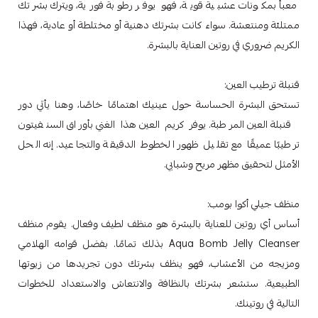
معبأ بمكونات عشبية قوية، فهو يوفر رطوبة فورية، ويترك بشرتك
ممتلئة ومنتعشة. سواء كانت بشرتك دهنية أو مختلطة أو عادية، فهذا
الكريم ضروري في روتين العناية بالبشرة.
قنبلة ترطيب العين:
تستحق البشرة الحساسة حول عينيك اهتمامًا خاصًا، وهنا يأتي دور
قنبلة العين المرطبة. يوفر كريم العين هذا الغني بأوراق السنفيتون
ترطيبًا عميقًا مع تقليل ظهور الخطوط الدقيقة والتجاعيد. إنه الحل
الأمثل لتحقيق مظهر مريح وشبابي.
منظف جيلي أكوا بومب:
أساس أي روتين للعناية بالبشرة هو منظف لطيف وفعال. يقوم منظف
Aqua Bomb Jelly Cleanser بذلك تمامًا. بفضل قوامه الهلامي
ومزيجه من الأعشاب، فهو ينظف بشرتك دون تجريدها من زيوتها
الطبيعية. ستشعر بشرتك بالنظافة والانتعاش والاستعداد للخطوات
التالية في روتينك.