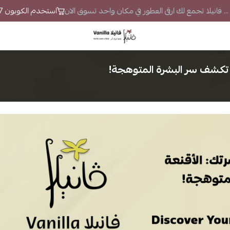
... فانيلا تجمع لك ارقى العطور في مكان واحد تسوق الان
استخدم الكوبون VS7 لتحصل على خصم إضافي
فانيلا
تكشف سر البشرة المتوهجة!