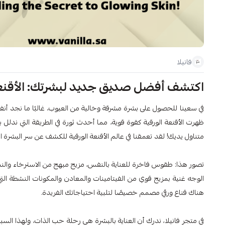
فانيلا
اكتشف أفضل صديق جديد لبشرتك: الأقنعة
في سعينا للحصول على بشرة مشرقة وخالية من العيوب، غالبًا ما نجد أنف
ظهرت الأقنعة الورقية كقوة قوية، مما أحدث ثورة في الطريقة التي ندلل 
متناول يديك! لقد تعمقنا في عالم الأقنعة الورقية للكشف عن سر البشرة 
تصور هذا: طقوس فاخرة للعناية بالنفس، مزيج مبهج من الاسترخاء والنشا
الوجه غنية بمزيج قوي من الفيتامينات والمعادن والمكونات النشطة التي
هناك قناع ورقي مصمم خصيصًا لتلبية احتياجاتك الفريدة.
في متجر فانيلا، ندرك أن العناية بالبشرة هي رحلة حب الذات، ولهذا الس