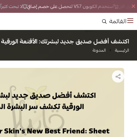
سوق الان
استخدم الكوبون VS7 لتحصل على خصم إضافي
لا تبحث كثيراً 
القائمة
اكتشف أفضل صديق جديد لبشرتك: الأقنعة الورقية 
الرئيسية
المدونة