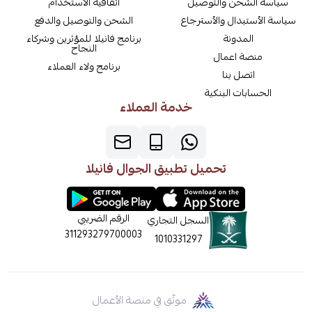
سياسة الشحن والتوصيل
اتفاقية الاستخدام
سياسة الأستبدال والأسترجاع
الشحن والتوصيل والدفع
المدونة
برنامج فانيلا للمؤثرين وشركاء
النجاح
منصة اعمال
برنامج ولاء العملاء
اتصل بنا
الحسابات البنكية
خدمة العملاء
تحميل تطبيق الجوال فانيلا
الرقم الضريبي
السجل التجاري
311293279700003
1010331297
موثّق في منصة الأعمال