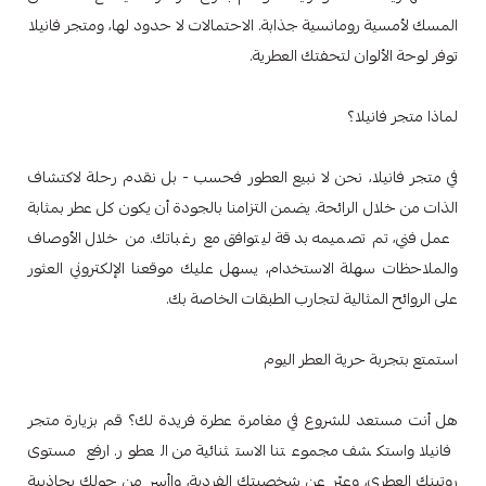
المسك لأمسية رومانسية جذابة. الاحتمالات لا حدود لها، ومتجر فانيلا
توفر لوحة الألوان لتحفتك العطرية.
لماذا متجر فانيلا؟
في متجر فانيلا، نحن لا نبيع العطور فحسب - بل نقدم رحلة لاكتشاف
الذات من خلال الرائحة. يضمن التزامنا بالجودة أن يكون كل عطر بمثابة
عمل فني، تم تصميمه بدقة ليتوافق مع رغباتك. من خلال الأوصاف
والملاحظات سهلة الاستخدام، يسهل عليك موقعنا الإلكتروني العثور
على الروائح المثالية لتجارب الطبقات الخاصة بك.
استمتع بتجربة حرية العطر اليوم
هل أنت مستعد للشروع في مغامرة عطرة فريدة لك؟ قم بزيارة متجر
فانيلا واستكشف مجموعتنا الاستثنائية من العطور. ارفع مستوى
روتينك العطري، وعبّر عن شخصيتك الفردية، واأسر من حولك بجاذبية