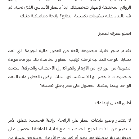
الروائح المختلفة لإظهار شخصيتك. ابدأ بالعطر الأساسي الذي تحبه، ثم
قم بالبناء عليه بمكونات تكميلية. النتائج؟ رائحة ديناميكية مثلك.
اصنع عطرك المميز
تقدم متجر فانيلا مجموعة رائعة من العطور عالية الجودة التي تعد
بمثابة اللوحة المثالية لرحلة تركيب العطور الخاصة بك. مع مجموعة
متنوعة من الروائح، من الأزهار والفواكه إلى الأخشاب والشرقية، ستجد
مجموعات لا حصر لها لاستكشافها. لماذا ترضى بالعطور ذات البعد
الواحد بينما يمكنك الحصول على عطر يحكي قصتك؟
أطلق العنان لإبداعك
لا يقتصر وضع طبقات العطر على الرائحة الرائعة فحسب؛ يتعلق الأمر
بالتعبير عن الذات. امزج الحمضيات مع فانيلا الدافئة للحصول على
متعة نهارية منعشة ومريحة. أو قم بمزج الأزهار الغنية مع لمسة من