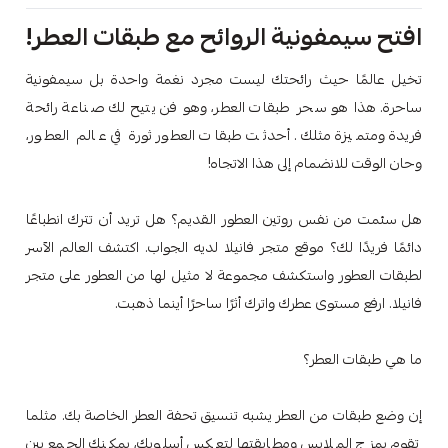
افتح سيمفونية الروائح مع طبقات العطر!
تخيل عالمًا حيث رائحتك ليست مجرد نغمة واحدة بل سيمفونية
ساحرة. هذا هو سحر طبقات العطر، وهو فن يتيح لك صناعة رائحة
فريدة ومتميزة مثلك. أحدثت طبقات العطور ثورة في عالم العطور،
وحان الوقت للانضمام إلى هذا الاتجاه!
هل سئمت من نفس روتين العطور القديم؟ هل تريد أن تترك انطباعًا
دائمًا فريدًا لك؟ موقع متجر فانيلا لديه الجواب. اكتشف العالم الآسر
لطبقات العطور واستكشف مجموعة لا مثيل لها من العطور على متجر
فانيلا. ارفع مستوى عطرك واترك أثرًا ساحرًا أينما ذهبت.
ما هي طبقات العطر؟
إن وضع طبقات من العطر يشبه تنسيق تحفة العطر الخاصة بك. مثلما
تقوم بمزج الملابس ومطابقتها لتعكس أسلوبك، يمكنك الجمع بين