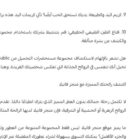
9. كريم اليد والطبيعة: يديك تستحق الحب أيضًا! تأتي كريمات اليد هذه برائحة مبهجة وتحافظ على يديك ناعمة ورطبة.
10. قناع الطين الطبيعي الحقيقي: قم بتنشيط بشرتك باستخدام مجمو
والكشف عن بشرة متألقة.
تخيل أنك تنغمس في الروائح الجذابة التي تعكس شخصيتك الفريدة. وهنا يأت
اكتشف رائحتك المميزة مع متجر فانيلا
لا تكتمل رحلة جمالك بدون العطر المميز الذي يترك انطباعًا دائمًا. تقد
الروائح الزهرية أو الخشبية أو الشرقية، فإن متجر فانيلا لديها الرائحة المثالي
ما يميز موقع متجر فانيلا ليس فقط المجموعة المتنوعة من العطور ولك
والجزء الأفضل؟ يمكنك التسوق بسهولة لشراء عطورك المفضلة عبر الإنترن