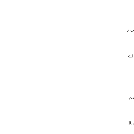
ددة
يرة لك.
نحو
اً.