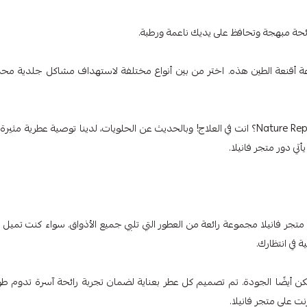
عة أقنعة الطين هذه. اختر من بين أنواع مختلفة لاستهداف مشاكل جلدية مح
هل تشعر بالإلهام لاستكشاف مجموعة مستحضرات التجميل من Nature Republic؟ انت في العلاج! وبالحديث عن الحلويات، لدينا توصية عطرية مث
ي دور متجر فانيلا.
م متجر فانيلا مجموعة رائعة من العطور التي تلبي جميع الأذواق. سواء كنت تميل 
ة في انتظارك.
ن أيضًا الجودة. تم تصميم كل عطر بعناية لضمان تجربة رائحة آسرة تدوم طويل
ت على متجر فانيلا.