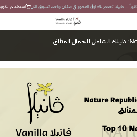
راً ... فانيلا تجمع لك ارقى العطور في مكان واحد تسوق الان
استخدم الكوبون VS7 لتحصل على خصم إضا
فانيلا