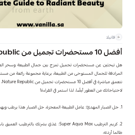
فانيلا
أفضل 10 مستحضرات تجميل من Nature Republic: دليلك الشامل للجمال المتألق
المرادفة للجمال المستوحى من الطبيعة، برعاية مجموعة رائعة من مستح
نت
لاحتياجاتك من العطور أيضًا، لذا استمر في القراءة!
1. جل الصبار المهدئ: عامل الطبيعة المعجزة، جل الصبار هذا يرطب ويهدئ بشرتك، مما يجعله ضروريًا في نظام العناية بالبشرة.
2. كريم الترطيب Super Aqua Max: غذي بشرت
طالما أردته.