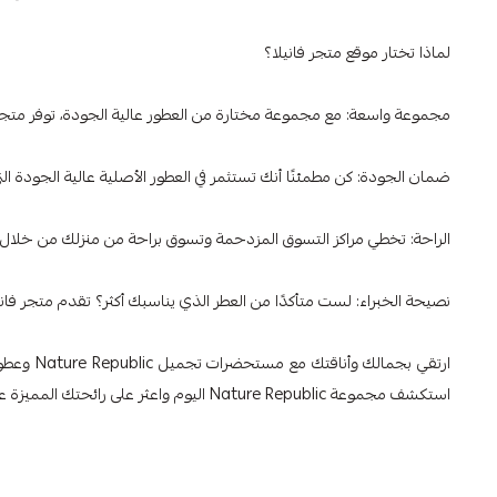
لماذا تختار موقع متجر فانيلا؟
مجموعة واسعة: مع مجموعة مختارة من العطور عالية الجودة، توفر متجر ف
ضمان الجودة: كن مطمئنًا أنك تستثمر في العطور الأصلية عالية الجودة الت
الراحة: تخطي مراكز التسوق المزدحمة وتسوق براحة من منزلك من خلال 
نصيحة الخبراء: لست متأكدًا من العطر الذي يناسبك أكثر؟ تقدم متجر فاني
ارتقي بجم
استكشف مجموعة Nature Republic اليوم واعثر على رائحتك المميزة على متجر فانيلا! رحلتك إلى الجمال المتألق والعطور الجذابة تبدأ الآن.