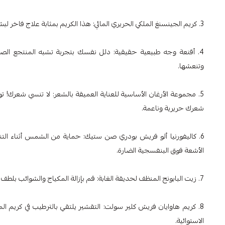
3. كريم الجينسنغ الملكي الحريري المائي: هذا الكريم بمثابة علاج فاخر لبشرتك، حيث يمزج فوائد الجينسنغ والحرير للحصول على لمسة ملكية حقيقية.
4. أقنعة وجه طبيعية حقيقية: دلل نفسك بتجربة تشبه المنتجع الص
وتنعشها.
5. مجموعة الأرغان الأساسية للعناية العميقة بالشعر: لا تنسي شعرك!
شعرك حريرية وناعمة.
6. كاليفورنيا ألو فريش بودري صن ستيك: حماية من الشمس أثناء ا
الأشعة فوق البنفسجية الضارة.
7. زيت البابونج المنظف لحديقة الغابة: قم بإزالة المكياج والشوائب بلطف باستخدام زيت التنظيف هذا، مما يترك بشرتك نظيفة ومتوازنة.
8. كريم هاوايان فريش كلير سولت: التقشير يلتقي بالترطيب في كريم ال
الاستوائية.