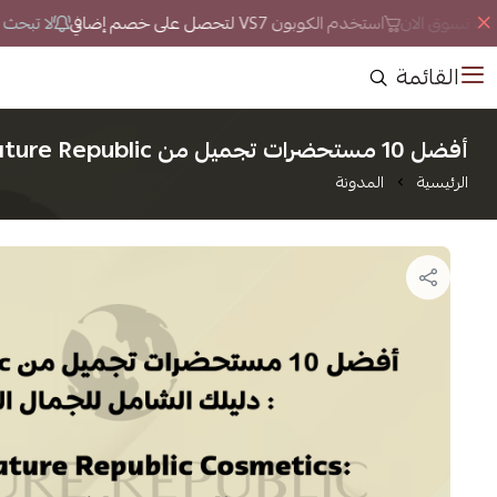
حد تسوق الان
استخدم الكوبون VS7 لتحصل على خصم إضافي
لا تبحث كثي
القائمة
أفضل 10 مستحضرات تجميل من Nature Republic: دليلك الشامل للجمال المتألق
الرئيسية
المدونة