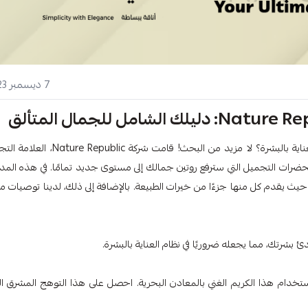
7 ديسمبر 2023
هل تبحثين عن مستحضرات تجميل تمزج بين جمال الطبيعة وسحر العناية بالبشرة؟ لا مزيد من البحث! قامت شركة blic
ضرات التجميل التي سترفع روتين جمالك إلى مستوى جديد تمامًا. في هذه المدو
عمق مباشرة في أفضل 10 مستحضرات تجميل من Nature Republic، حيث يقدم كل منها جزءًا من خيرات الطبيعة. بالإضافة إلى ذلك، لدينا توصيات
ك بالترطيب العميق باستخدام هذا الكريم الغني بالمعادن البحرية. احصل على هذا التوهج المشرق 