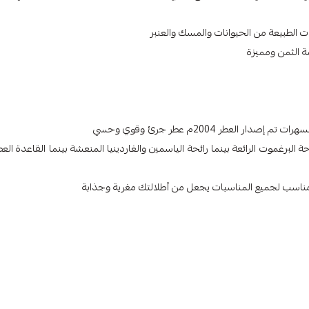
نات الطبيعة من الحيوانات والمسك والعنبر
ة الثمن ومميزة
عطر 2004م عطر جرئ وقوي وحسي
 البرغموت الرائعة بينما رائحة الياسمين والغاردينيا المنعشة بينما القاعدة العط
بية ومناسب لجميع المناسبات يجعل من أطلالتك مغرية وجذابة