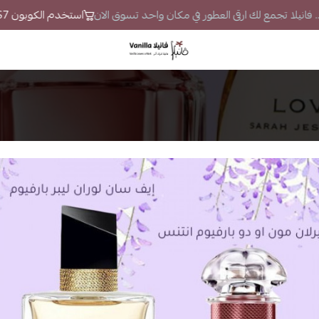
. فانيلا تجمع لك ارقى العطور في مكان واحد تسوق الان
استخدم الكوبون VS7 لتحصل على خصم إضافي
فانيلا