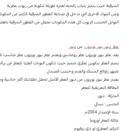
الشرقية حيث يتميز بثبات رائحته لفترة طويلة لتكونه من زيوت عطرية
ومن المواد الاخرى التي تدخل في صناعة العطور الشرقية الكثير من المكو
التوابل الخشب الزيوت كل هذه المكونات تجعل من العطور الشرقية باهض
عطر ديور بيور بويزون
من
ديور
يعد عطر بيور بويزون عطر رومانسي ويعتبر عطر بيور بويزون عطر مناسب للسهرات تم إصدار ال
يتميز العطر بتكوين عطري متميز حيث تتكون النوتات العليا للعطر من برائحة
تضهر راوائح المسك والعنبر وخشب الصندل
يعتبر عطر بيور بويزون من ديور العطر الأمثل لجعل اطلالتك أكثر جاذ
البطاقة التعريفية للعطر
الماركة : ديور
الجنس : نسائي
سنة الإصدار 2004م
عائلة العطر اوروما
التركيز العطري او دي برفيوم