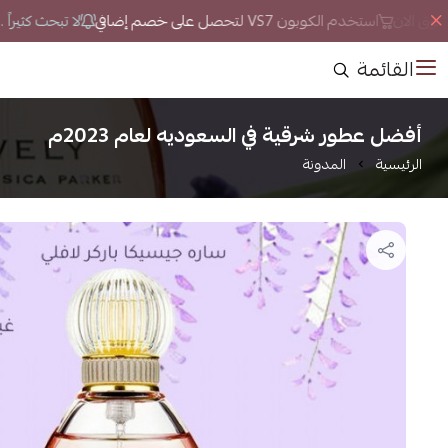
ق الان
استخدم الكوبون VS7 لتحصل على خصم إضافي
لا تبحث كثيراً ..
القائمة
أفضل عطور شرقية في السعوديه لعام 2023م
الرئيسية
المدونة