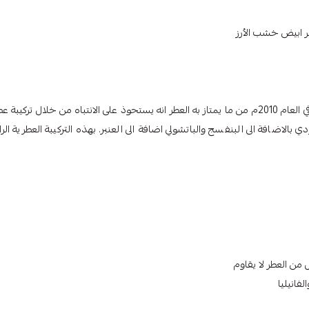
ر ابيض خشب الأرز
عطر قوتشي قيلتي يعتبر احد افضل عطور قوتشي على الاطلاق تم إنتاجه في العام 2010م من ما يمتاز به العطر انه يستحوذ على الانتباه من خلال تركي
بالاضافة الى البنفسج والباتشولي اضافة الى العنبر. بهذه التركيبة العطرية الرا
 من العطر لا يقاوم
لفانيليا