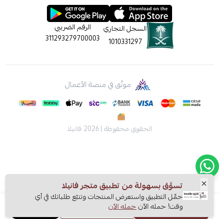
الرقم الضريبي
السجل التجاري
311293279700003
1010331297
موثّق في منصة الأعمال
الحقوق محفوظة | 2026
فانيلا
تسوَّق بسهولة من تطبيق متجر فانيلا
حمِّل التطبيق واستعرض المنتجات وتتبّع طلباتك في أي
وقت! حمله الآن
حمله الآن
اشتري الآن