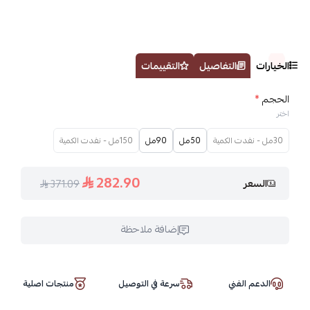
الخيارات
التفاصيل
التقييمات
الحجم
*
اختر
30مل - نفدت الكمية
50مل
90مل
150مل - نفدت الكمية
282.90
السعر
371.09
إضافة ملاحظة
الدعم الفني
سرعة في التوصيل
منتجات اصلية