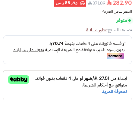
282.90
وفر
88 ر.س
371.09
السعر شامل الضريبة
متوفر
تصنيف المنتج:
عطور نسائية