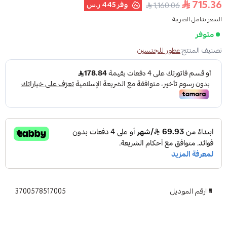
715.36
وفر
445 ر.س
1,160.06
السعر شامل الضريبة
متوفر
تصنيف المنتج:
عطور للجنسين
رقم الموديل
3700578517005