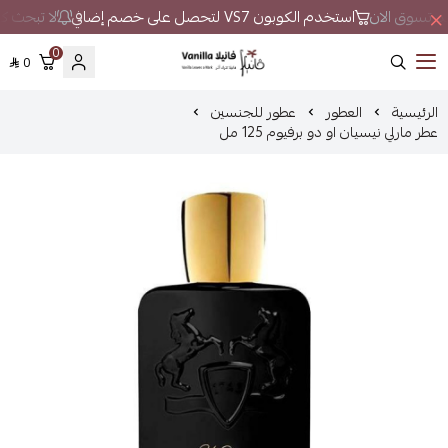
حد تسوق الان
استخدم الكوبون VS7 لتحصل على خصم إضافي
لا تبحث كثي
0
0
فانيلا
الرئيسية
العطور
عطور للجنسين
عطر مارلي نيسيان او دو برفيوم 125 مل