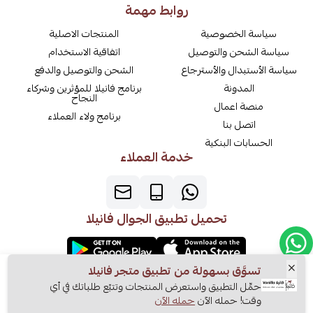
روابط مهمة
سياسة الخصوصية
المنتجات الاصلية
سياسة الشحن والتوصيل
اتفاقية الاستخدام
سياسة الأستبدال والأسترجاع
الشحن والتوصيل والدفع
المدونة
برنامج فانيلا للمؤثرين وشركاء
النجاح
منصة اعمال
برنامج ولاء العملاء
اتصل بنا
الحسابات البنكية
خدمة العملاء
تحميل تطبيق الجوال فانيلا
الرقم الضريبي
تسوَّق بسهولة من تطبيق متجر فانيلا
السجل التجاري
311293279700003
حمِّل التطبيق واستعرض المنتجات وتتبّع طلباتك في أي
1010331297
وقت! حمله الآن
حمله الآن
اشتري الآن