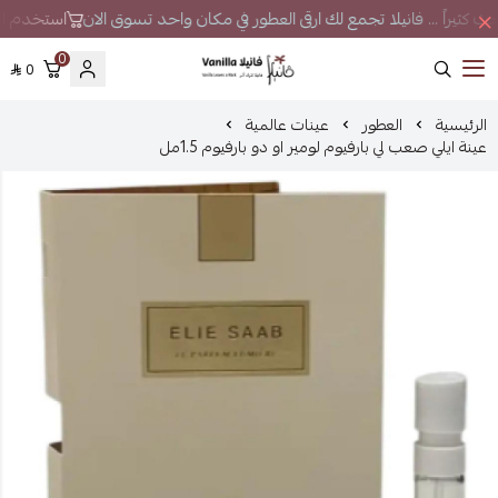
حث كثيراً ... فانيلا تجمع لك ارقى العطور في مكان واحد تسوق الان
استخدم الكوبون VS7 لتحصل
0
0
فانيلا
الرئيسية
العطور
عينات عالمية
عينة ايلي صعب لي بارفيوم لومير او دو بارفيوم 1.5مل