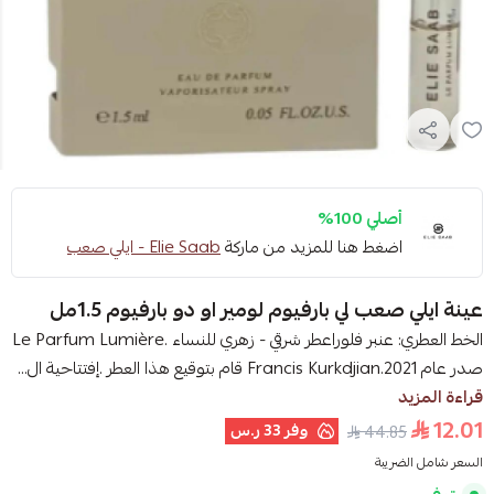
أصلي 100%
اضغط هنا للمزيد من ماركة
Elie Saab - ايلي صعب
عينة ايلي صعب لي بارفيوم لومير او دو بارفيوم 1.5مل
الخط العطري: عنبر فلوراعطر شرقي - زهري للنساء .Le Parfum Lumière
صدر عام 2021.Francis Kurkdjian قام بتوقيع هذا العطر .إفتتاحية ال...
قراءة المزيد
12.01
وفر
33 ر.س
44.85
السعر شامل الضريبة