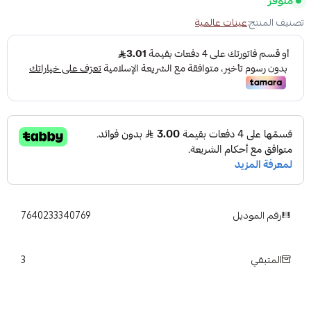
متوفر
تصنيف المنتج:
عينات عالمية
رقم الموديل
7640233340769
3
المتبقي