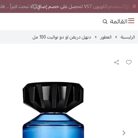
لان
استخدم الكوبون VS7 لتحصل على خصم إضافي
لا تبحث كثيراً ... ف
القائمة
الرئيسية
العطور
دنهل دريفن او دو تواليت 100 مل