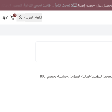
لا تبحث كثيراً ... فانيلا تجمع لك ارقى العطور في مكا
0
اللغة:
العربية
0
الماركة :دنهلالجنس :رجالينوع المنتج :عطورشخصية عطرك :المحبة للطبيعةالعائلة العطرية :خشبيةالحجم :100