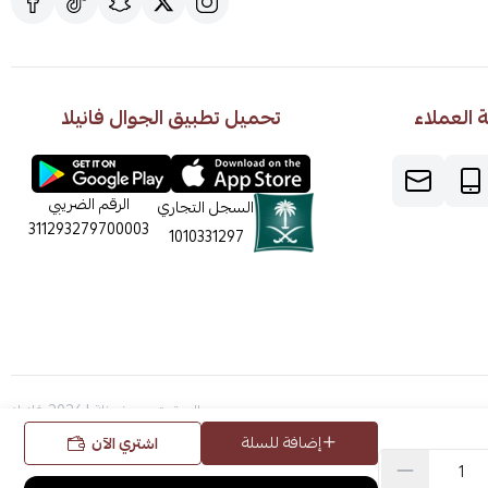
العملاء
تحميل تطبيق الجوال فانيلا
الرقم الضريبي
السجل التجاري
311293279700003
1010331297
الحقوق محفوظة | 2026
فانيلا
إضافة للسلة
اشتري الآن