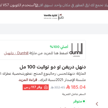
انيلا تجمع لك ارقى العطور في مكان واحد تسوق الان
استخدم الكوبون VS7 لتحصل على خصم إضافي
فانيلا
أصلي 100%
اضغط هنا للمزيد من ماركة
Dunhill - دانهيل
دنهل دريفن او دو تواليت 100 مل
ملسنة الإصدار :2021نسبة الترك...
قراءة المزيد
185.04
وفر
117 ر.س
302.45
السعر شامل الضريبة
متوفر