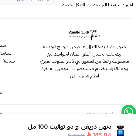
اشترك بنشرتنا البريدية ليصلك كل جديد.
سيا
متجر فانيلا يدخلك إلى عالم من الروائح الجذابة
سياسة 
وعجائب الجمال. أطلق العنان لحواسك مع
مجموعة رائعة من العطور التي تأسر القلوب. تميزي
سياسة ال
بجمالك باستخدام مستحضرات التجميل الفاخرة.
انظم لاسرتنا الان
م
الح
موثّق في منصة الأعمال
دنهل دريفن او دو تواليت 100 مل
185.04
302.45