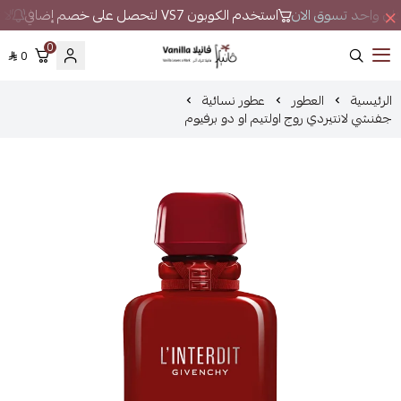
 مكان واحد تسوق الان
استخدم الكوبون VS7 لتحصل على خصم إضافي
لا 
0
0
فانيلا
الرئيسية
العطور
عطور نسائية
جفنشي لانتيردي روج اولتيم او دو برفيوم