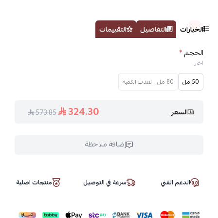
الخيارات
التفاصيل
التقييمات
الحجم
*
اختر
50 مل
80 مل - نفدت الكمية
324.30
السعر
573.85
إضافة ملاحظة
الدعم الفني
سرعة في التوصيل
منتجات اصلية