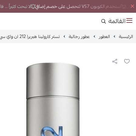
الان
استخدم الكوبون VS7 لتحصل على خصم إضافي
لا تبحث كثيراً ... 
القائمة
الرئيسية
العطور
عطور رجالية
تستر كارولينا هيريرا 212 ان واي سي او دو تواليت 100مل