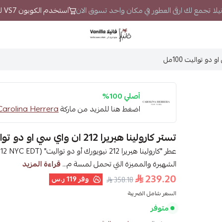
فانيلا تجمع لك ارقى العطور في مكان واحد تسوق الان
استخدم الكوبون VS7 لتحصل على خصم إضافي
فانيلا
أصلي 100%
اضغط هنا للمزيد من ماركة
Carolina Herrera - كارولينا هيرير
تستر كارولينا هيريرا 212 ان واي سي او دو تواليت 100مل
الشهيرة والمميزة التي تحمل لمسة م...
قراءة المزيد
239.20
وفر
119 ر.س
358.18
السعر شامل الضريبة
متوفر