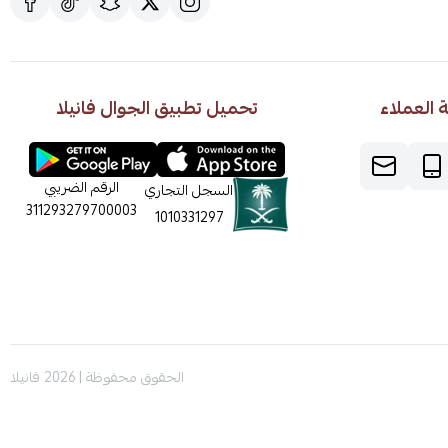
العملاء
تحميل تطبيق الجوال فانيلا
الرقم الضريبي
السجل التجاري
311293279700003
1010331297
الحقوق محفوظة | 2026
فانيلا