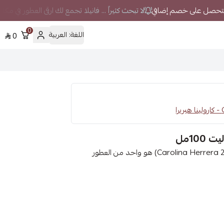
لا تبحث كثيراً ... فانيلا تجمع لك ارقى العطور في مكا
0
اللغة:
العربية
0
ا
عطر "كارولينا هيريرا 212 نيويورك أو دو تواليت" (Carolina Herrera 212 NYC EDT) هو واحد من العطور