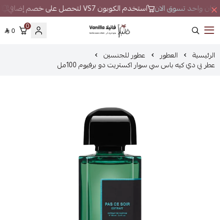
في مكان واحد تسوق الان
استخدم الكوبون VS7 لتحصل على خصم إضافي
ل
0
0
فانيلا
الرئيسية
العطور
عطور للجنسين
عطر بي دي كيه باس سي سوار اكستريت دو برفيوم 100مل