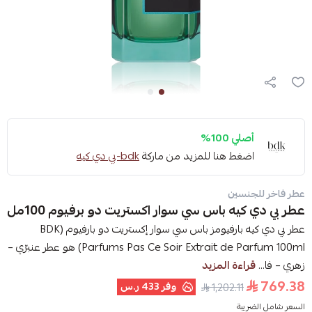
أصلي 100%
اضغط هنا للمزيد من ماركة
bdk-بي دي كيه
عطر فاخر للجنسين
عطر بي دي كيه باس سي سوار اكستريت دو برفيوم 100مل
عطر بي دي كيه بارفيومز باس سي سوار إكستريت دو بارفيوم (BDK
Parfums Pas Ce Soir Extrait de Parfum 100ml) هو عطر عنبرّي –
زهري – فا...
قراءة المزيد
769.38
وفر
433 ر.س
1,202.11
السعر شامل الضريبة