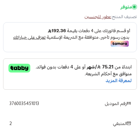
متوفر
تصنيف المنتج:
عطور للجنسين
رقم الموديل
3760035451013
2
المتبقي