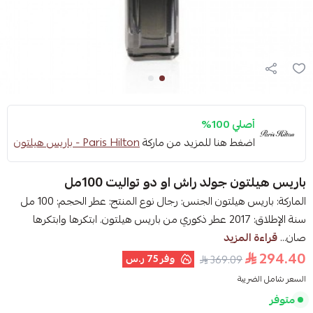
أصلي 100%
اضغط هنا للمزيد من ماركة
Paris Hilton - باريس هيلتون
باريس هيلتون جولد راش او دو تواليت 100مل
الماركة: باريس هيلتون الجنس: رجال نوع المنتج: عطر الحجم: 100 مل
سنة الإطلاق: 2017 عطر ذكوري من باريس هيلتون. ابتكرها وابتكرها
صان...
قراءة المزيد
294.40
وفر
75 ر.س
369.09
السعر شامل الضريبة
متوفر