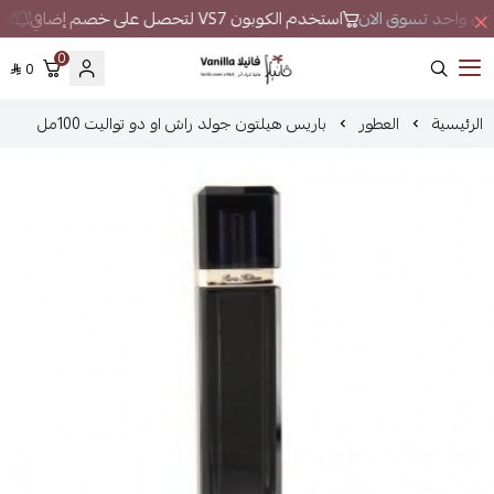
 مكان واحد تسوق الان
استخدم الكوبون VS7 لتحصل على خصم إضافي
لا 
0
0
فانيلا
الرئيسية
العطور
باريس هيلتون جولد راش او دو تواليت 100مل