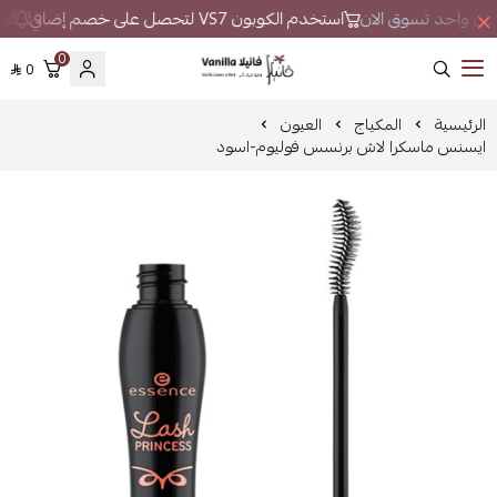
 مكان واحد تسوق الان
استخدم الكوبون VS7 لتحصل على خصم إضافي
لا 
0
0
فانيلا
الرئيسية
المكياج
العيون
ايسنس ماسكرا لاش برنسس فوليوم-اسود