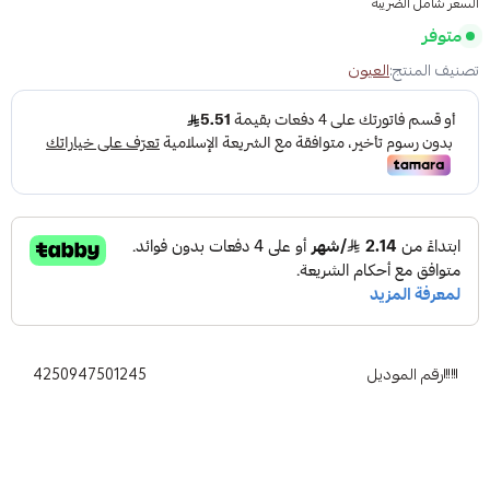
السعر شامل الضريبة
متوفر
تصنيف المنتج:
العيون
رقم الموديل
4250947501245