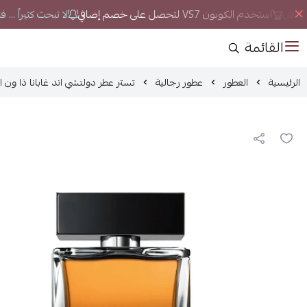
الان
استخدم الكوبون VS7 لتحصل على خصم إضافي
لا تبحث كثيراً ... 
القائمة
الرئيسية
العطور
عطور رجالية
تستر عطر دولتشي اند غابانا ذا ون او دو