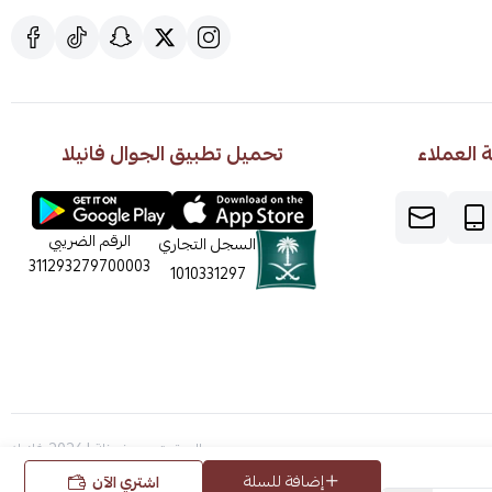
العملاء
تحميل تطبيق الجوال فانيلا
الرقم الضريبي
السجل التجاري
311293279700003
1010331297
الحقوق محفوظة | 2026
فانيلا
إضافة للسلة
اشتري الآن