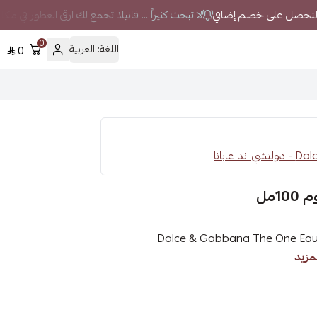
لا تبحث كثيراً ... فانيلا تجمع لك ارقى العطور في مك
0
اللغة:
العربية
0
 غابانا
1مل
دولتشي اند غابانا ذا ون او دو برفيوم 100مل (Dolce & Gabbana The One Eau de
مزيد