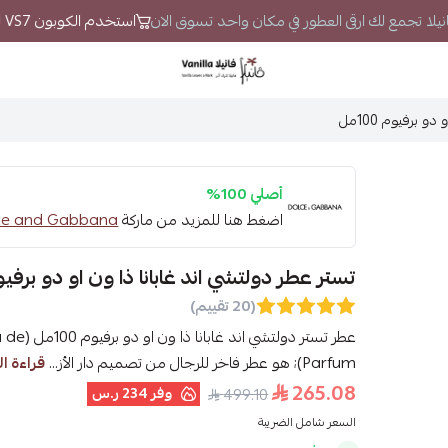
فانيلا تجمع لك ارقى العطور في مكان واحد تسوق الان
استخدم الكوبون VS7 لتحصل على خصم إضافي
فانيلا
 برفيوم 100مل
أصلي 100%
اضغط هنا للمزيد من ماركة
Dolce and Gabbana - دولتشي اند
تستر عطر دولتشي اند غابانا ذا ون او دو برفيوم 00
(20 تقييم)
عطر تستر 
Parfum); هو عطر فاخر للرجال من تصميم دار الأز...
قراءة ال
265.08
وفر
234 ر.س
499.10
السعر شامل الضريبة