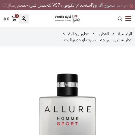
ي مكان واحد تسوق الان
استخدم الكوبون VS7 لتحصل على خصم إضافي
لا
0
0
فانيلا
الرئيسية
العطور
عطور رجالية
عطر شانيل الور اوم سبورت او دو تواليت