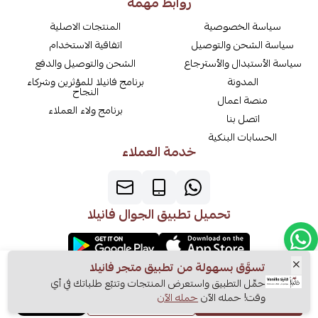
روابط مهمة
سياسة الخصوصية
المنتجات الاصلية
سياسة الشحن والتوصيل
اتفاقية الاستخدام
سياسة الأستبدال والأسترجاع
الشحن والتوصيل والدفع
المدونة
برنامج فانيلا للمؤثرين وشركاء
النجاح
منصة اعمال
برنامج ولاء العملاء
اتصل بنا
الحسابات البنكية
خدمة العملاء
تحميل تطبيق الجوال فانيلا
الرقم الضريبي
تسوَّق بسهولة من تطبيق متجر فانيلا
السجل التجاري
311293279700003
حمِّل التطبيق واستعرض المنتجات وتتبّع طلباتك في أي
1010331297
وقت! حمله الآن
حمله الآن
اشتري الآن