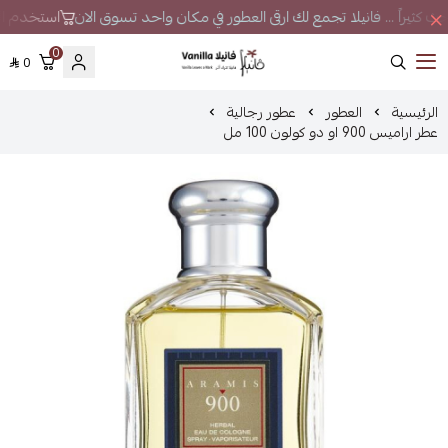
حث كثيراً ... فانيلا تجمع لك ارقى العطور في مكان واحد تسوق الان
استخدم الكوبون VS7 لتحص
0
0
فانيلا
الرئيسية
العطور
عطور رجالية
عطر اراميس 900 او دو كولون 100 مل