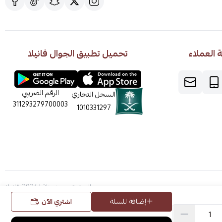
العملاء
تحميل تطبيق الجوال فانيلا
الرقم الضريبي
السجل التجاري
311293279700003
1010331297
الحقوق محفوظة | 2026
فانيلا
إضافة للسلة
اشتري الآن