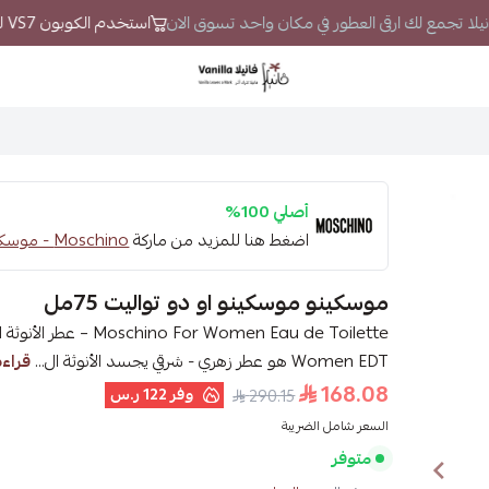
فانيلا تجمع لك ارقى العطور في مكان واحد تسوق الان
استخدم الكوبون VS7 لتحصل على خصم إضافي
فانيلا
أصلي 100%
اضغط هنا للمزيد من ماركة
Moschino - موسكينو
موسكينو موسكينو او دو تواليت 75مل
Women EDT هو عطر زهري - شرقي يجسد الأنوثة ال...
قراءة
168.08
وفر
122 ر.س
290.15
السعر شامل الضريبة
متوفر