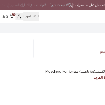
لا تبحث كثيراً ... فانيلا تجمع لك ارقى العطور في مك
0
اللغة:
العربية
0
Moschino For Women Eau de Toilette – عطر الأنوثة الكلاسيكية بلمسة عصرية Moschino For
 المزيد