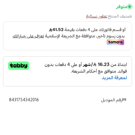
متوفر
تصنيف المنتج:
عطور نسائية
رقم الموديل
8431754342016