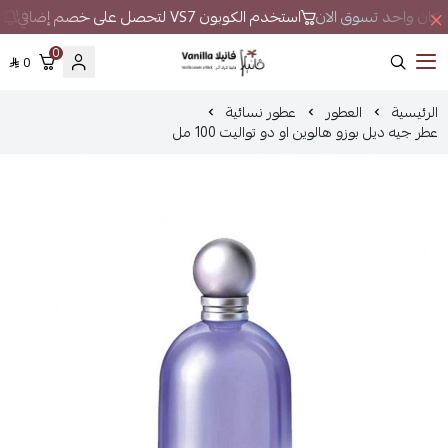
ي مكان واحد تسوق الان
استخدم الكوبون VS7 لتحصل على خصم إضافي
لا
0
0
فانيلا
الرئيسية
العطور
عطور نسائية
عطر جيه ديل بوزو هالوين او دو تواليت 100 مل