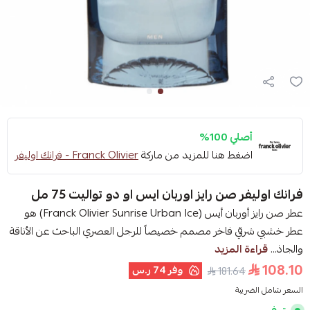
أصلي 100%
اضغط هنا للمزيد من ماركة
Franck Olivier - فرانك اوليفر
فرانك اوليفر صن رايز اوربان ايس او دو تواليت 75 مل
عطر صن رايز أوربان أيس (Franck Olivier Sunrise Urban Ice) هو
عطر خشبي شرقي فاخر مصمم خصيصاً للرجل العصري الباحث عن الأناقة
والجاذ...
قراءة المزيد
108.10
وفر
74 ر.س
181.64
السعر شامل الضريبة