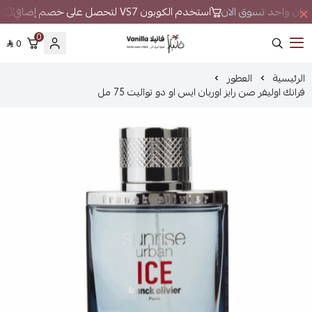
ي مكان واحد تسوق الان
استخدم الكوبون VS7 لتحصل على خصم إضافي
لا
0
0
فانيلا
الرئيسية
العطور
فرانك اوليفر صن رايز اوربان ايس او دو تواليت 75 مل