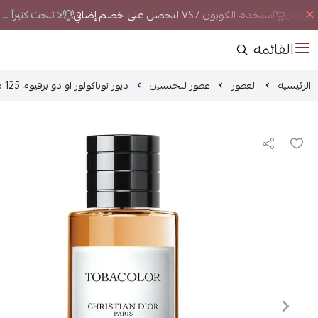
ق الان
استخدم الكوبون VS7 لتحصل على خصم إضافي
لا تبحث كثيراً ..
القائمة
الرئيسية
العطور
عطور للجنسين
ديور توباكولور او دو برفيوم 125 مل