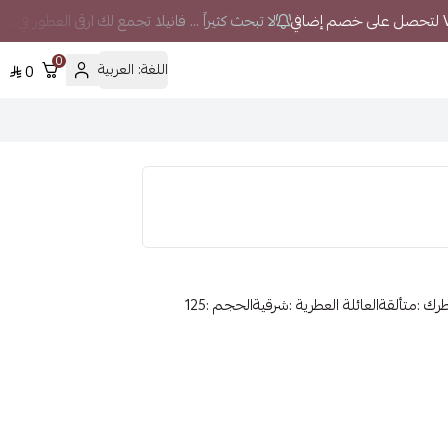
لا تبحث كثيراً ... فانيلا تجمع لك ارقى العطور في 
0
اللغة:
العربية
0
الماركة :ديورالجنس :رجالي/نسائينوع المنتج :عطورشخصية عطرك :متألقةالعائلة العطرية :شرقيةالحجم :125