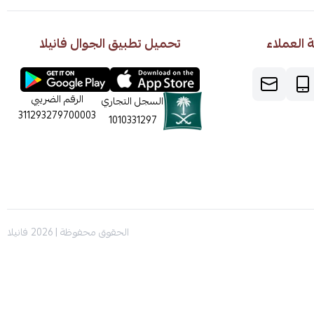
العملاء
تحميل تطبيق الجوال فانيلا
الرقم الضريبي
السجل التجاري
311293279700003
1010331297
الحقوق محفوظة | 2026
فانيلا