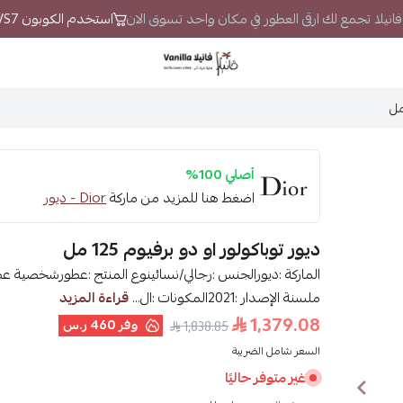
. فانيلا تجمع لك ارقى العطور في مكان واحد تسوق الان
استخدم الكوبون VS7 لتحصل على خصم إضافي
فانيلا
أصلي 100%
اضغط هنا للمزيد من ماركة
Dior - ديور
ديور توباكولور او دو برفيوم 125 مل
ملسنة الإصدار :2021المكونات :ال...
قراءة المزيد
1,379.08
وفر
460 ر.س
1,838.85
السعر شامل الضريبة
غير متوفر حاليًا