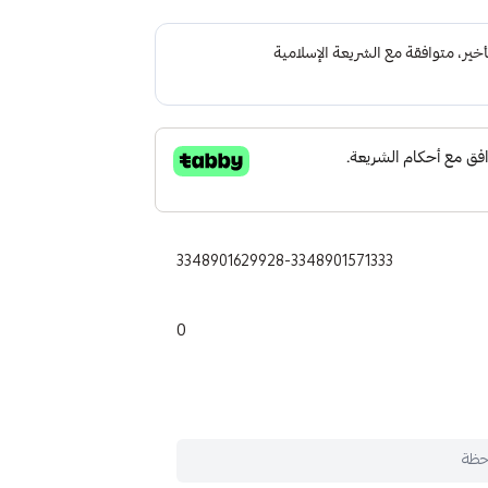
3348901629928-3348901571333
0
حظة