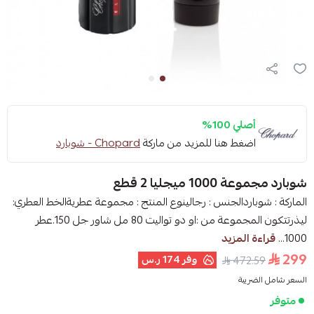
أصلي 100%
اضغط هنا للمزيد من ماركة
Chopard - شوبارد
شوبارد مجموعة 1000 ميجليا 2 قطع
الماركة : شوباردالجنس : رجالينوع المنتج : مجموعة عطريةالخط العطري:
ليذرتتكون المجموعة من :او دو تواليت 80 مل شاور جل 150.عطر
1000...
قراءة المزيد
299
وفر
174 ر.س
472.59
السعر شامل الضريبة
متوفر