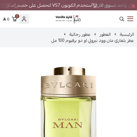
ي مكان واحد تسوق الان
استخدم الكوبون VS7 لتحصل على خصم إضافي
لا
0
0
فانيلا
الرئيسية
العطور
عطور رجالية
عطر بلغاري مان وود نيرولي او دو برفيوم 100 مل