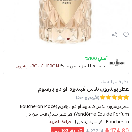
أصلي 100%
اضغط هنا للمزيد من ماركة
BOUCHERON-بوشرون
عطر فاخر للنساء
عطر بوشرون بلاس فيندوم او دو بارفيوم
(تقييم واحد)
عطر بوشرون بلاس فاندوم أو دو بارفيوم (Boucheron Place
Vendôme Eau de Parfum) هو عطر نسائي فاخر من دار
Boucheron الفرنسية، ينتمي إ...
قراءة المزيد
174.80
وفر
102 ر.س
277.14