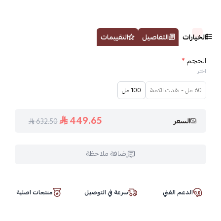
الخيارات
التفاصيل
التقييمات
الحجم
*
اختر
60 مل - نفدت الكمية
100 مل
449.65
السعر
632.50
إضافة ملاحظة
الدعم الفني
سرعة في التوصيل
منتجات اصلية