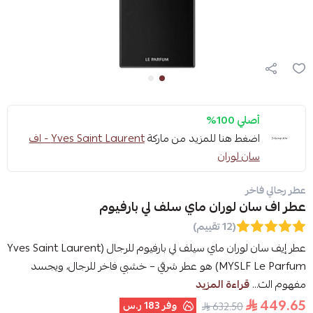
أصلي 100%
اضغط هنا للمزيد من ماركة
Yves Saint Laurent - اف
سان لوران
عطر رجالي فاخر
عطر اف سان لوران ماي سلف لي بارفيوم
(12 تقييم)
عطر إيف سان لوران ماي سيلف لي بارفيوم للرجال (Yves Saint Laurent
MYSLF Le Parfum) هو عطر شرقي – خشبي فاخر للرجال، ويجسد
مفهوم الث...
قراءة المزيد
449.65
وفر
183 ر.س
632.50