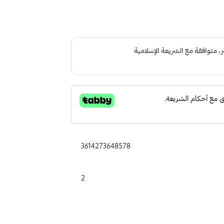
3614273648578
2