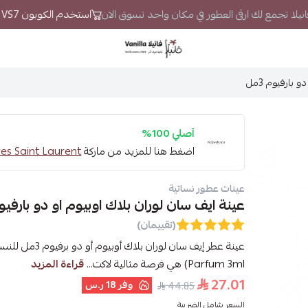
فانيلا تجمع لك ارقى العطور في مكان واحد تسوق الان
استخدم الكوبون VS7 لتحصل على خصم إضافي
فانيلا
بارفيوم 3مل
أصلي 100%
اضغط هنا للمزيد من ماركة
Yves Saint Laurent - اف سان لو
عينات عطور نسائية
عينة ايف سان لوران بلاك اوبيوم او دو بارفيوم 3
(تقييمان)
Parfum 3ml) هي فرصة مثالية لاكت...
قراءة المزيد
27.01
وفر
18 ر.س
44.85
السعر شامل الضريبة