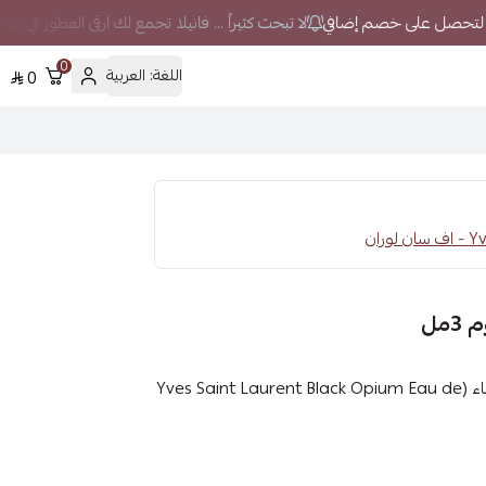
لا تبحث كثيراً ... فانيلا تجمع لك ارقى العطور في مك
0
اللغة:
العربية
0
ران
مل
عينة عطر إيف سان لوران بلاك أوبيوم أو دو برفيوم 3مل للنساء (Yves Saint Laurent Black Opium Eau de