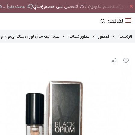
 الان
استخدم الكوبون VS7 لتحصل على خصم إضافي
لا تبحث كثيراً ... 
القائمة
الرئيسية
العطور
عطور نسائية
عينة ايف سان لوران بلاك اوبيوم او دو 