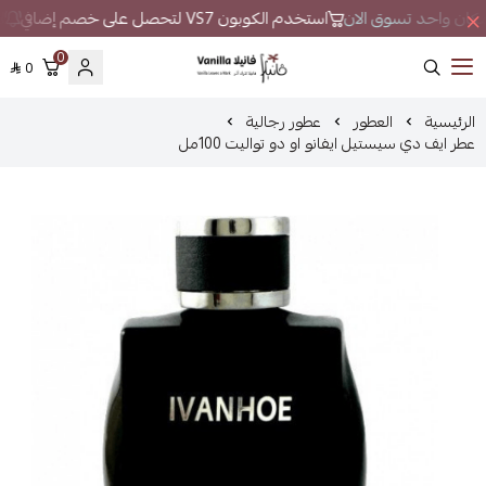
ي مكان واحد تسوق الان
استخدم الكوبون VS7 لتحصل على خصم إضافي
لا
0
0
فانيلا
الرئيسية
العطور
عطور رجالية
عطر ايف دي سيستيل ايفانو او دو تواليت 100مل