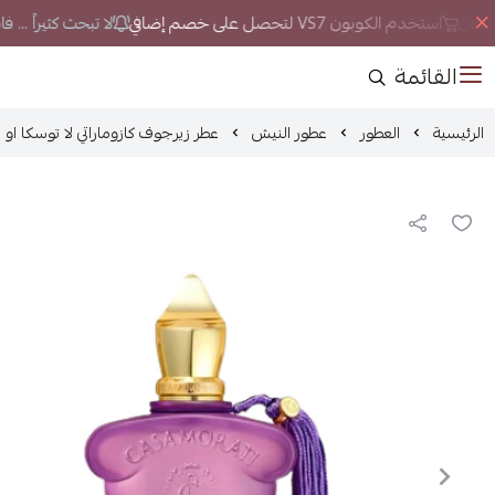
الان
استخدم الكوبون VS7 لتحصل على خصم إضافي
لا تبحث كثيراً ... ف
القائمة
الرئيسية
العطور
عطور النيش
عطر زيرجوف كازوماراتي لا توسكا او 