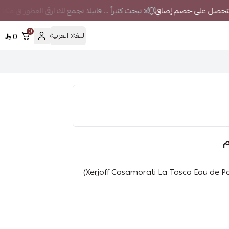
لا تبحث كثيراً ... فانيلا تجمع لك ارقى العطور في مكا
0
اللغة:
العربية
0
م
عطر زيرجوف كازاموراتي لا توسكا أو دو برفيوم للنساء (Xerjoff Casamorati La Tosca Eau de Parfum)