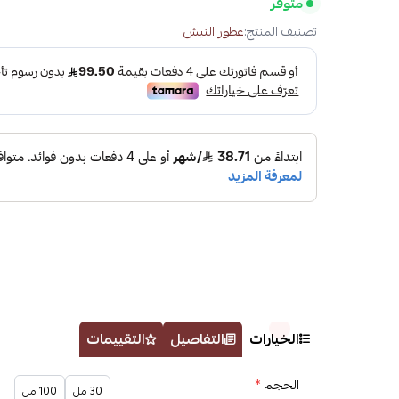
متوفر
تصنيف المنتج:
عطور النيش
الخيارات
التفاصيل
التقييمات
الحجم
*
30 مل
100 مل