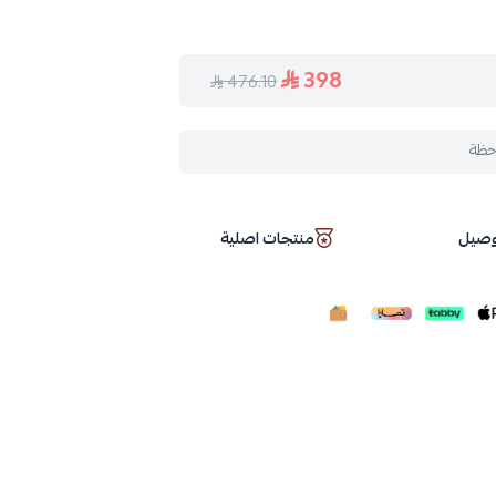
398
476.10
حظة
توصيل
منتجات اصلية