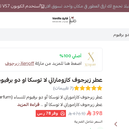
انيلا تجمع لك ارقى العطور في مكان واحد تسوق الان
استخدم الكوبون VS7 لتحصل على خصم إضافي
فانيلا
دو برفيوم
أصلي 100%
اضغط هنا للمزيد من ماركة
Xerjoff-زيرجوف
عطر زيرجوف كازوماراتي لا توسكا او دو برفيو
(7 تقييمات)
عطر زيرجوف كازاموراتي لا توسكا أو ...
قراءة المزيد
398
وفر
78 ر.س
476.10
السعر شامل الضريبة