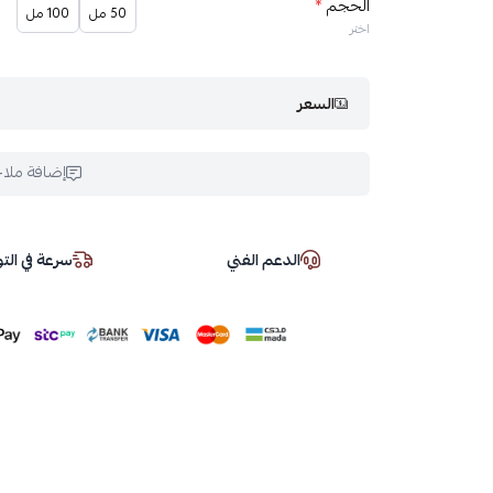
الحجم
*
50 مل
100 مل
اختر
السعر
إضافة ملا
الدعم الفني
سرعة في ال