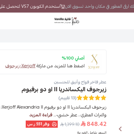
 لك ارقى العطور في مكان واحد تسوق الان
استخدم الكوبون VS7 لتحصل على خصم إضافي
فانيلا
أصلي 100%
اضغط هنا للمزيد من ماركة
Xerjoff-زيرجوف
عطر فاخر فواح وأنيق للجنسين
زيرجوف اليكساندريا II او دو برفيوم
(13 تقييم)
زير
والتراث العطري ، عطر خشبي‑...
قراءة المزيد
848.42
وفر
551 ر.س
1,399.10
السعر شامل الضريبة