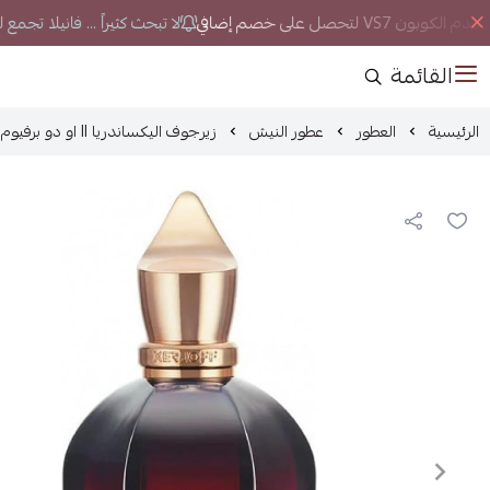
كوبون VS7 لتحصل على خصم إضافي
لا تبحث كثيراً ... فانيلا تجمع
القائمة
الرئيسية
العطور
عطور النيش
زيرجوف اليكساندريا II او دو برفيوم