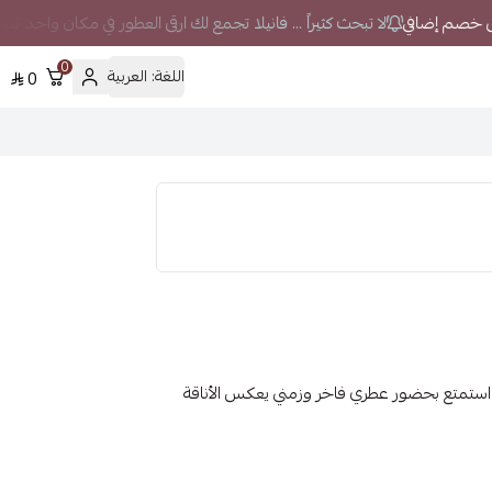
لا تبحث كثيراً ... فانيلا تجمع لك ارقى العطور في مكان واحد تسوق
0
اللغة:
العربية
0
جوف اليكساندريا II او دو برفيوم Xerjoff Alexandria II; استمتع بحضور عطري فاخر وزمني يعكس الأناقة