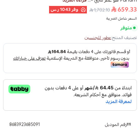
Parfum هو عطر شرقي –...
قراءة المزيد
659.33
وفر
1043 ر.س
1,702.10
السعر شامل الضريبة
متوفر
تصنيف المنتج:
عطور للجنسين
رقم الموديل
8683923685091