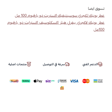
تسوق ايضا
عطر يونيك لكجري سوسينتيفيك اكستريت دو بارفيوم 100 مل
عطر يونيك لاكجري بيفرلي هيلز اكسكلوسيف اكسترايت دو بارفيوم
100مل
الدعم الفني
سرعة في التوصيل
منتجات اصلية