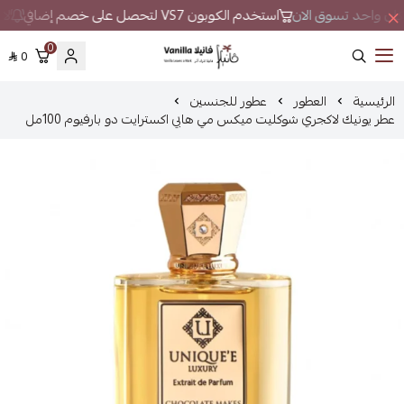
 مكان واحد تسوق الان
استخدم الكوبون VS7 لتحصل على خصم إضافي
لا 
0
0
فانيلا
الرئيسية
العطور
عطور للجنسين
عطر يونيك لاكجري شوكليت ميكس مي هابي اكسترايت دو بارفيوم 100مل