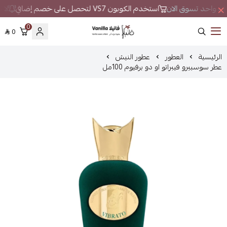
مكان واحد تسوق الان
استخدم الكوبون VS7 لتحصل على خصم إضافي
لا ت
0
0
فانيلا
الرئيسية
العطور
عطور النيش
عطر سوسبيرو فيبراتو او دو برفيوم 100مل