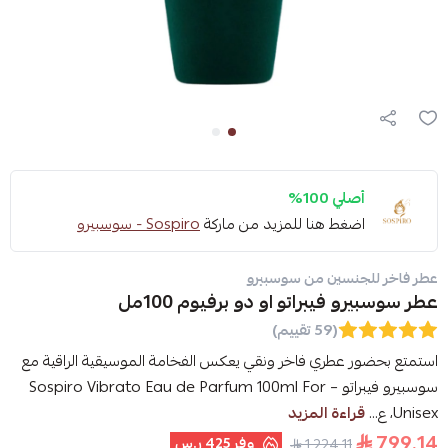
أصلي 100%
اضغط هنا للمزيد من ماركة
Sospiro - سوسبيرو
عطر فاخر للجنسين من سوسبيرو
عطر سوسبيرو فيبراتو او دو برفيوم 100مل
(59 تقييم)
استمتع بحضور عطري فاخر ونقي يعكس الفخامة الموسيقية الراقية مع
سوسبيرو فيبراتو – Sospiro Vibrato Eau de Parfum 100ml For
Unisex، ع...
قراءة المزيد
799.14
وفر
425 ر.س
1,224.11