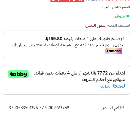
السعر شامل الضريبة
متوفر
تصنيف المنتج:
عطور النيش
رقم الموديل
3700583501396-3770009763769